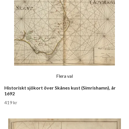
Flera val
Historiskt sjökort över Skånes kust (Simrishamn), år
1692
419 kr