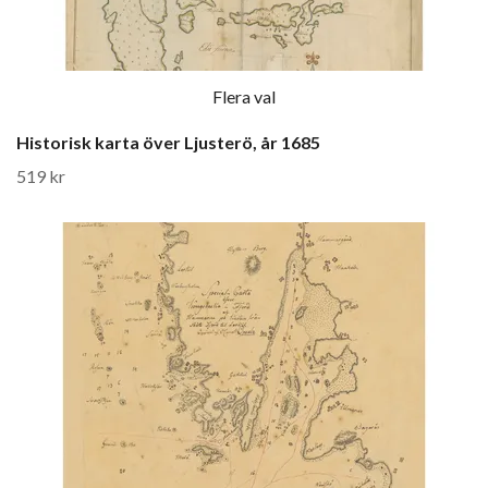
Flera val
Historisk karta över Ljusterö, år 1685
519 kr