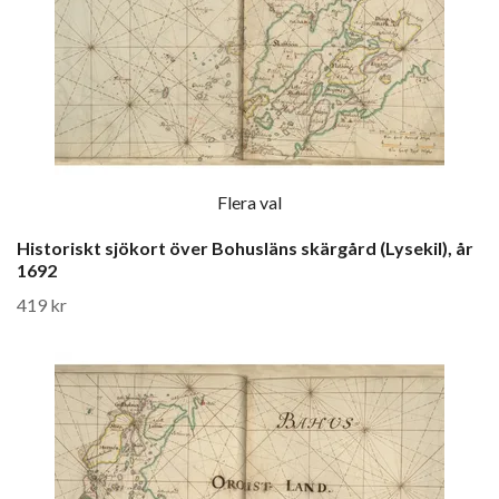
Flera val
Historiskt sjökort över Bohusläns skärgård (Lysekil), år
1692
419 kr