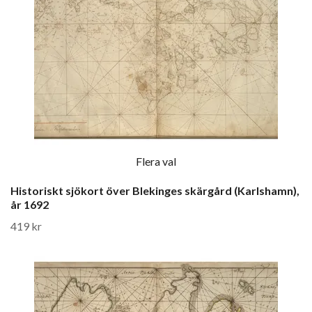
Flera val
Historiskt sjökort över Blekinges skärgård (Karlshamn),
år 1692
419 kr