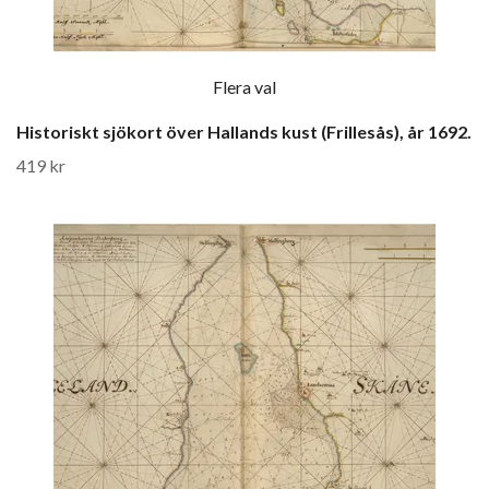
Flera val
Historiskt sjökort över Hallands kust (Frillesås), år 1692.
419 kr