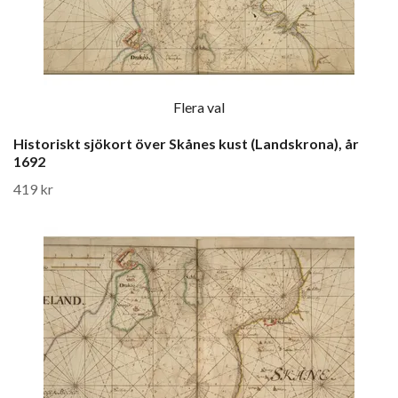
Flera val
Historiskt sjökort över Skånes kust (Landskrona), år
1692
419 kr