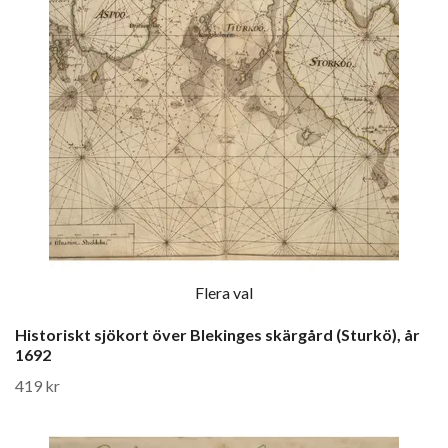
Flera val
Historiskt sjökort över Blekinges skärgård (Sturkö), år
1692
419 kr