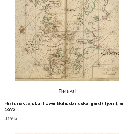
Flera val
Historiskt sjökort över Bohusläns skärgård (Tjörn), år
1692
419 kr