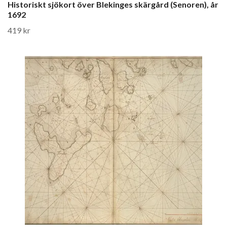
Historiskt sjökort över Blekinges skärgård (Senoren), år
1692
419 kr