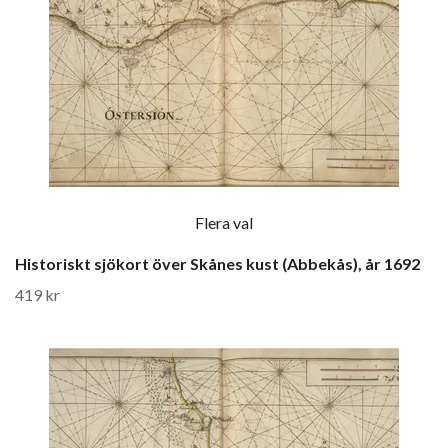
Flera val
Historiskt sjökort över Skånes kust (Abbekås), år 1692
419 kr