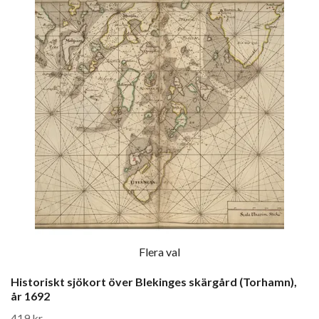
Flera val
Historiskt sjökort över Blekinges skärgård (Torhamn),
år 1692
419 kr