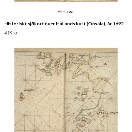
Flera val
Historiskt sjökort över Hallands kust (Onsala), år 1692
419 kr