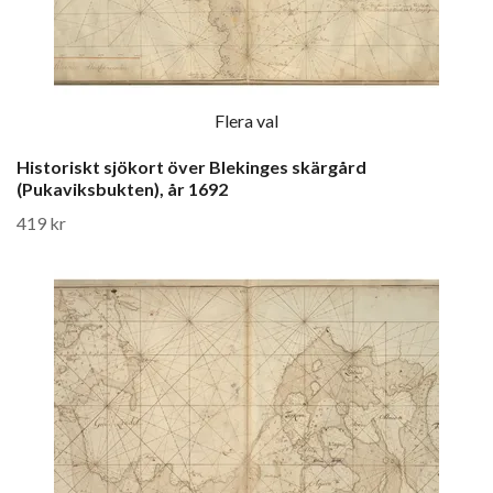
Flera val
Historiskt sjökort över Blekinges skärgård
(Pukaviksbukten), år 1692
419 kr