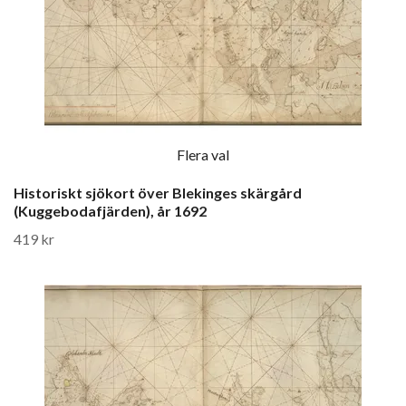
Flera val
Historiskt sjökort över Blekinges skärgård
(Kuggebodafjärden), år 1692
419 kr