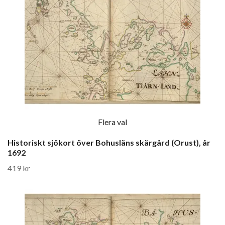
Flera val
Historiskt sjökort över Bohusläns skärgård (Orust), år
1692
419 kr