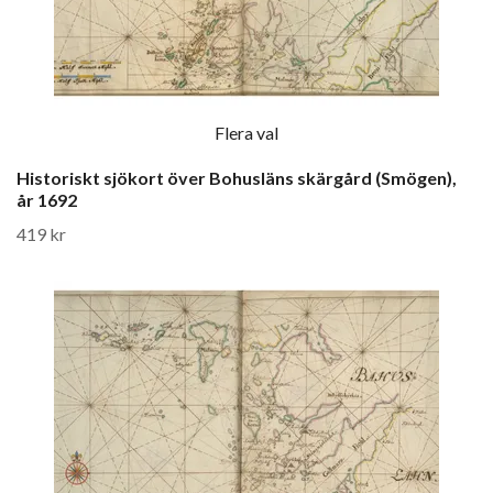
Flera val
Historiskt sjökort över Bohusläns skärgård (Smögen),
år 1692
419 kr