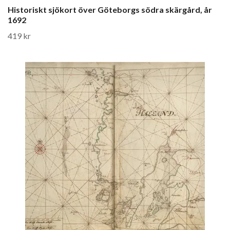
Historiskt sjökort över Göteborgs södra skärgård, år
1692
419 kr