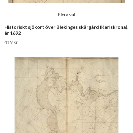
Flera val
Historiskt sjökort över Blekinges skärgård (Karlskrona),
år 1692
419 kr