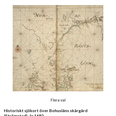
Flera val
Historiskt sjökort över Bohusläns skärgård
(Strömstad), år 1692