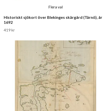
Flera val
Historiskt sjökort över Blekinges skärgård (Tärnö), år
1692
419 kr