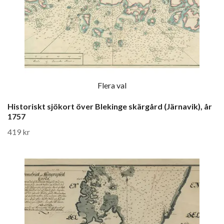
Flera val
Historiskt sjökort över Blekinge skärgård (Järnavik), år
1757
419 kr