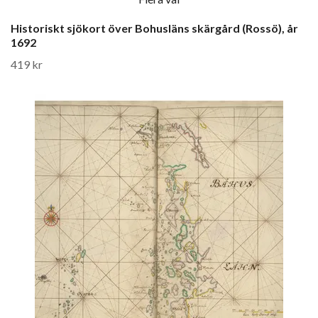
Historiskt sjökort över Bohusläns skärgård (Rossö), år
1692
419 kr