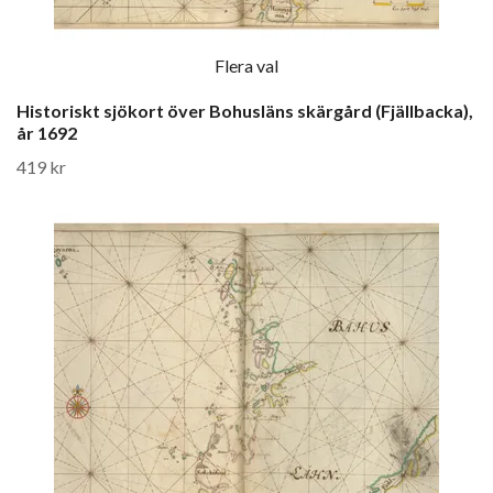
Flera val
Historiskt sjökort över Bohusläns skärgård (Fjällbacka),
år 1692
419 kr