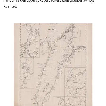
här och få den upptryckt på vackert konstpapper av hög
kvalitet.