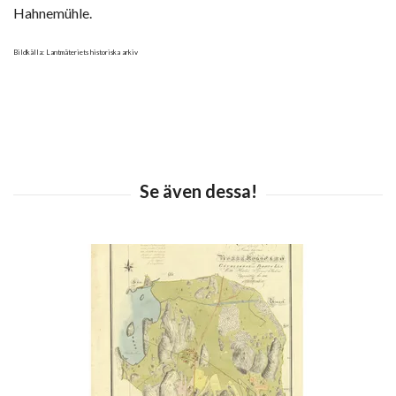
Hahnemühle.
Bildkälla: Lantmäteriets historiska arkiv