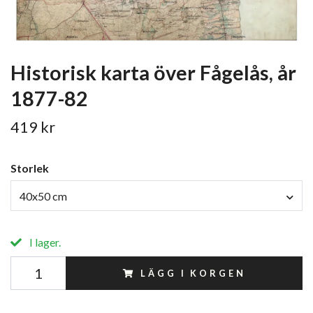
Historisk karta över Fågelås, år
1877-82
419 kr
Storlek
40x50 cm
I lager.
LÄGG I KORGEN