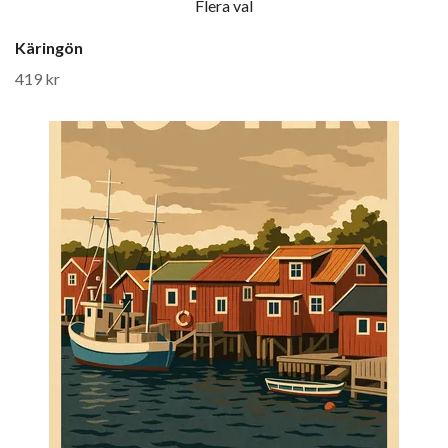
Flera val
Käringön
419 kr