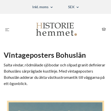
Inkl. moms
SEK
Vintageposters Bohuslän
Salta vindar, rödmålade sjöbodar och slipad granit definierar
Bohusläns särpräglade kustlinje. Med vintageposters
Bohuslän adderar du äkta västkust­romantik till väggarna på
ett ögonblick.