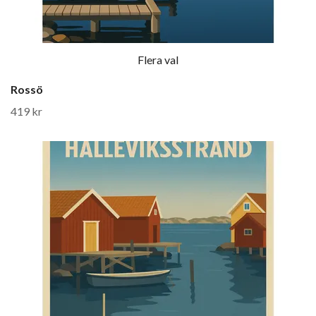
Flera val
Rossö
419 kr