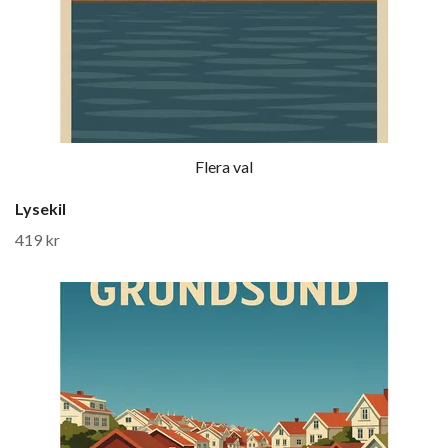
Flera val
Lysekil
419 kr