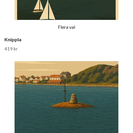
Flera val
Knippla
419 kr