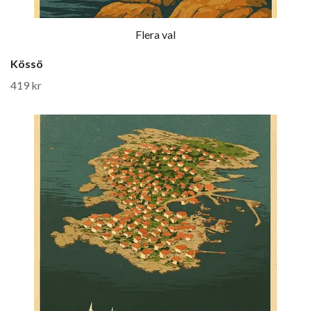
Flera val
Kössö
419 kr