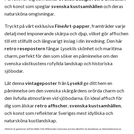
och konst som speglar
svenska kustsamhällen
och deras
natursköna omgivningar.
Tryckt på vårt exklusiva
FineArt-papper
, framträder varje
detalj med imponerande skärpa och djup, vilket gör affischen
till ett stilfullt och långvarigt inslag i din inredning. Den här
retro resepostern
fångar Lysekils skönhet och maritima
charm, perfekt för den som söker en påminnelse om den
svenska västkustens rofyllda landskap och historiska
sjöbodar.
Låt denna
vintageposter
från
Lysekil
ge ditt hem en
påminnelse om den svenska skärgårdens orörda charm och
den livfulla atmosfären vid sjöbodarna. En ideal affisch för
dig som älskar
retro affischer
,
svenska kustsamhällen
,
och konst som reflekterar Sveriges mest idylliska och
natursköna kustlandskap.
Motivet är genererat utifrån bilder från Wikimedia Commons och kan därefter ha bearbetats av historiehemmet.se.