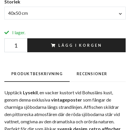
Storlek
40x50 cm
I lager.
LÄGG I KORGEN
PRODUKTBESKRIVNING
RECENSIONER
Upptäck
Lysekil
, en vacker kustort vid Bohusläns kust,
genom denna exklusiva
vintageposter
som fångar de
charmiga sjöbodarna längs strandlinjen. Affischen skildrar
den pittoreska atmosfären där de röda sjöbodarna står vid
vattnet, omgivna av den dramatiska och orörda naturen.
Perfekt för dig som älskar
svensk design
,
retro affischer
,