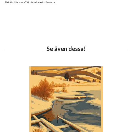
Bildkälla: W.carter,
CC0
, via Wikimedia Commons