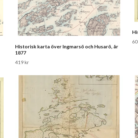
Hi
60
Historisk karta över Ingmarsö och Husarö, år
1877
419 kr