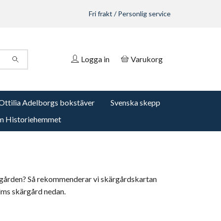
Fri frakt / Personlig service
Logga in
Varukorg
Ottilia Adelborgs bokstäver
Svenska skepp
 Historiehemmet
kärgården? Så rekommenderar vi skärgårdskartan
olms skärgård nedan.