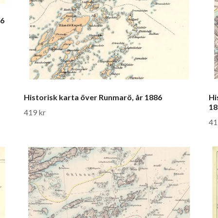
86
Historisk karta över Runmarö, år 1886
Hi
18
419 kr
41