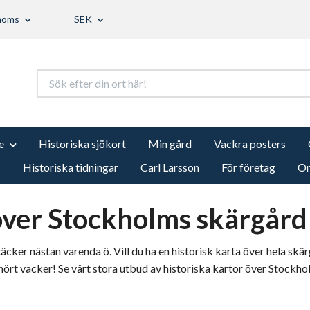
 moms
SEK
e
Historiska sjökort
Min gård
Vackra posters
s
Historiska tidningar
Carl Larsson
För företag
Om
 över Stockholms skärgård
äcker nästan varenda ö. Vill du ha en historisk karta över hela s
hört vacker! Se vårt stora utbud av historiska kartor över Stockh