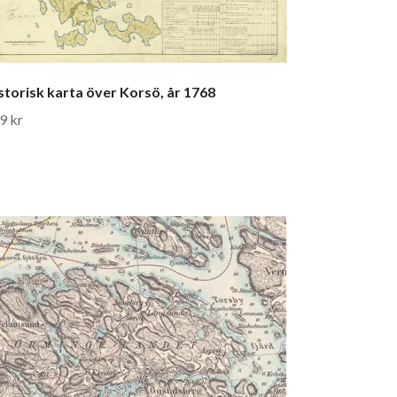
storisk karta över Korsö, år 1768
9 kr