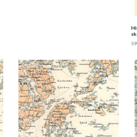
Hi
sk
59