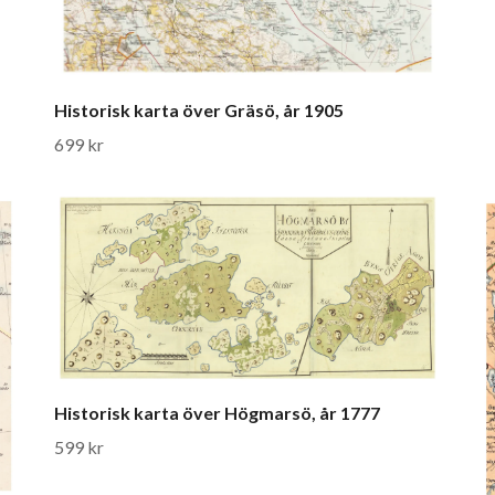
Historisk karta över Gräsö, år 1905
699 kr
Historisk karta över Högmarsö, år 1777
599 kr