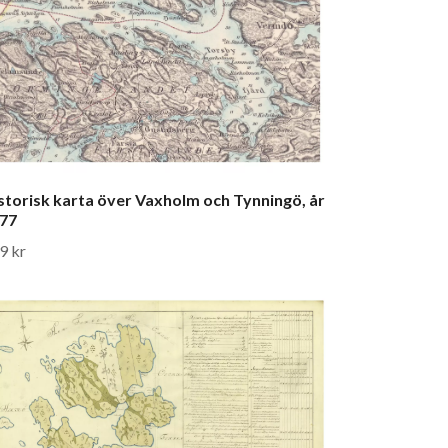
storisk karta över Vaxholm och Tynningö, år
77
9 kr