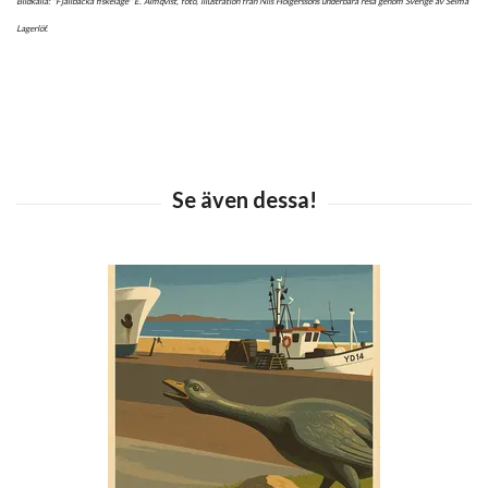
Bildkälla: "Fjällbacka fiskeläge" E. Almqvist, foto, illustration från Nils Holgerssons underbara resa genom Sverige av Selma
Lagerlöf.