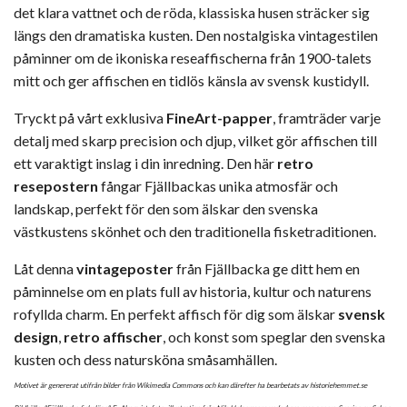
det klara vattnet och de röda, klassiska husen sträcker sig
längs den dramatiska kusten. Den nostalgiska vintagestilen
påminner om de ikoniska reseaffischerna från 1900-talets
mitt och ger affischen en tidlös känsla av svensk kustidyll.
Tryckt på vårt exklusiva
FineArt-papper
, framträder varje
detalj med skarp precision och djup, vilket gör affischen till
ett varaktigt inslag i din inredning. Den här
retro
resepostern
fångar Fjällbackas unika atmosfär och
landskap, perfekt för den som älskar den svenska
västkustens skönhet och den traditionella fisketraditionen.
Låt denna
vintageposter
från Fjällbacka ge ditt hem en
påminnelse om en plats full av historia, kultur och naturens
rofyllda charm. En perfekt affisch för dig som älskar
svensk
design
,
retro affischer
, och konst som speglar den svenska
kusten och dess natursköna småsamhällen.
Motivet är genererat utifrån bilder från Wikimedia Commons och kan därefter ha bearbetats av historiehemmet.se