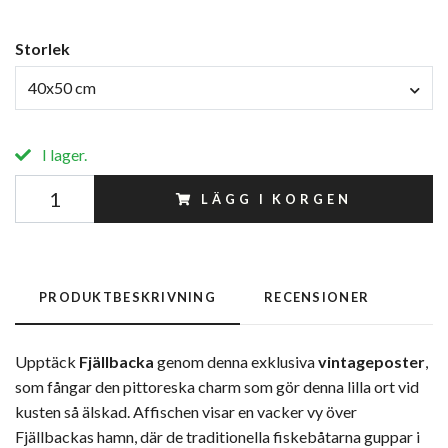
Storlek
40x50 cm
I lager.
LÄGG I KORGEN
PRODUKTBESKRIVNING
RECENSIONER
Upptäck
Fjällbacka
genom denna exklusiva
vintageposter
,
som fångar den pittoreska charm som gör denna lilla ort vid
kusten så älskad. Affischen visar en vacker vy över
Fjällbackas hamn, där de traditionella fiskebåtarna guppar i