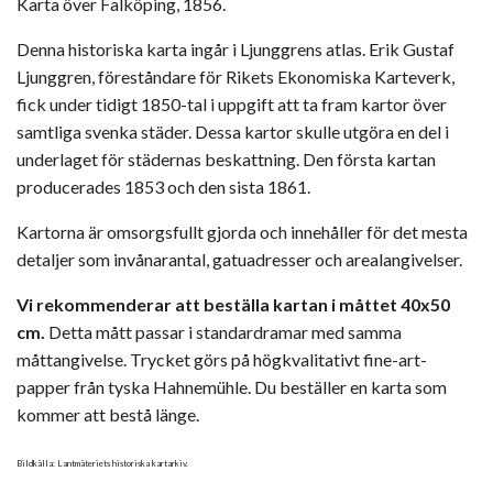
Karta över Falköping, 1856.
Denna historiska karta ingår i Ljunggrens atlas. Erik Gustaf
Ljunggren, föreståndare för Rikets Ekonomiska Karteverk,
fick under tidigt 1850-tal i uppgift att ta fram kartor över
samtliga svenka städer. Dessa kartor skulle utgöra en del i
underlaget för städernas beskattning. Den första kartan
producerades 1853 och den sista 1861.
Kartorna är omsorgsfullt gjorda och innehåller för det mesta
detaljer som invånarantal, gatuadresser och arealangivelser.
Vi rekommenderar att beställa kartan i måttet 40x50
cm.
Detta mått passar i standardramar med samma
måttangivelse. Trycket görs på högkvalitativt fine-art-
papper från tyska Hahnemühle. Du beställer en karta som
kommer att bestå länge.
Bildkälla: Lantmäteriets historiska kartarkiv.