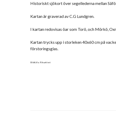
Historiskt sjökort över segellederna mellan Säfös
Kartan är graverad av C.G Lundgren.
I kartan redovisas öar som Torö, och Mörkö, Oxnö
Kartan trycks upp i storleken 40x60 cm på vacke
förstoringsglas.
Bildkälla: Riksarkivet