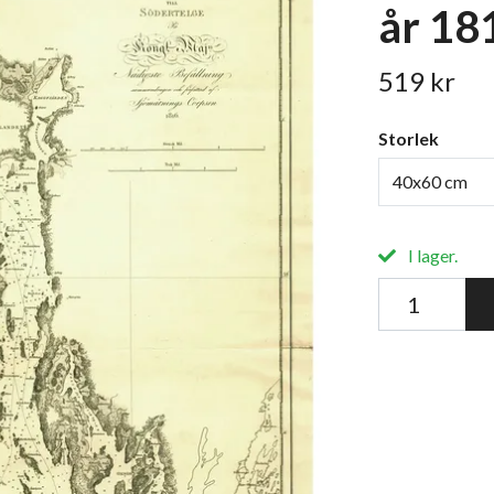
år 18
519 kr
Storlek
40x60 cm
I lager.