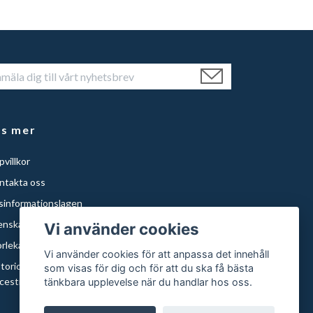
äs mer
villkor
ntakta oss
isinformationslagen
enska Städer
Vi använder cookies
orlekar och papper
Vi använder cookies för att anpassa det innehåll
storical Maps of Sweden for Americans with Swedish
som visas för dig och för att du ska få bästa
cestry | Histor
tänkbara upplevelse när du handlar hos oss.