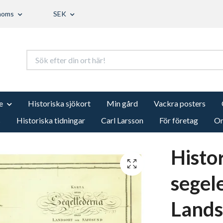
 moms
SEK
e
Historiska sjökort
Min gård
Vackra posters
s
Historiska tidningar
Carl Larsson
För företag
Om
Histor
segel
Lands