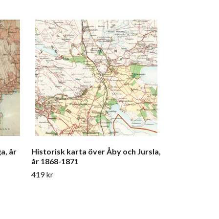
Historisk kart
1784
599 kr
a, år
Historisk karta över Åby och Jursla,
år 1868-1871
419 kr