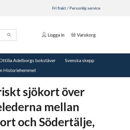
Fri frakt / Personlig service
Logga in
Varukorg
Ottilia Adelborgs bokstäver
Svenska skepp
 Historiehemmet
iskt sjökort över
elederna mellan
ort och Södertälje,