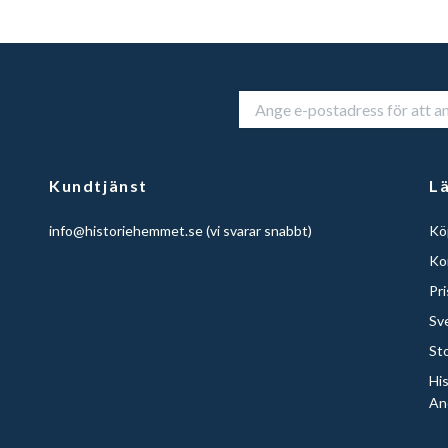
Kundtjänst
L
info@historiehemmet.se
(vi svarar snabbt)
Köp
Ko
Pr
Sv
St
Hi
An