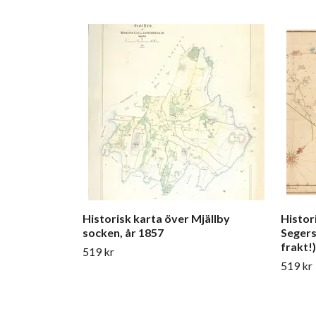
Historisk karta över Mjällby
Histor
socken, år 1857
Segers
frakt!)
519 kr
519 kr