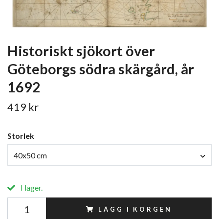
Historiskt sjökort över
Göteborgs södra skärgård, år
1692
419 kr
Storlek
40x50 cm
I lager.
LÄGG I KORGEN