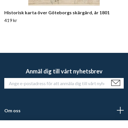
Historisk karta över Göteborgs skärgård, år 1801
419 kr
Anmäl dig till vårt nyhetsbrev
Om oss
Kundtjänst