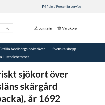
Fri frakt / Personlig service
Logga in
Varukorg
Ottilia Adelborgs bokstäver
Svenska skepp
 Historiehemmet
iskt sjökort över
läns skärgård
backa), år 1692