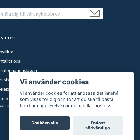
äs mer
villkor
ntakta oss
isinformationslagen
enska Städer
Vi använder cookies
orlekar och papper
Vi använder cookies för att anpassa det innehåll
storical Maps of Sweden for Americans with Swedish
som visas för dig och för att du ska få bästa
cestry | Histor
tänkbara upplevelse när du handlar hos oss.
Godkänn alla
Endast
nödvändiga