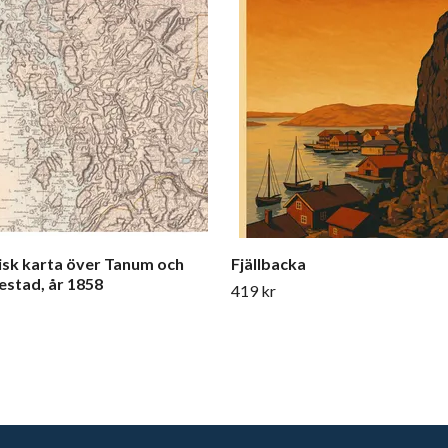
isk karta över Tanum och
Fjällbacka
stad, år 1858
419 kr