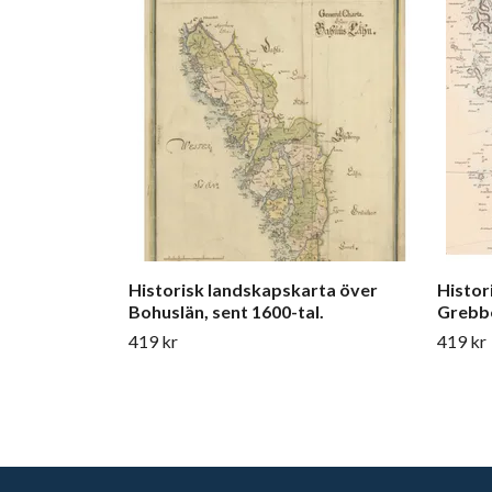
Historisk landskapskarta över
Histor
Bohuslän, sent 1600-tal.
Grebbe
419 kr
419 kr