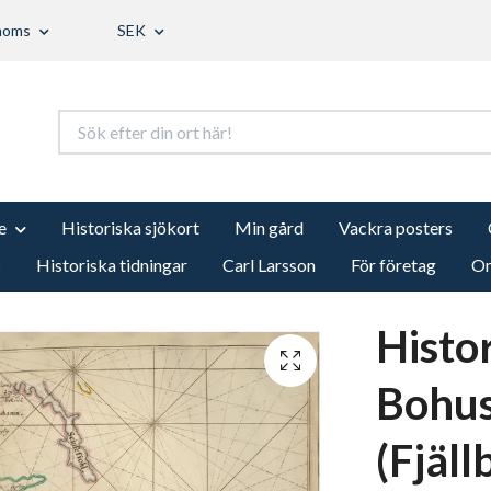
 moms
SEK
e
Historiska sjökort
Min gård
Vackra posters
s
Historiska tidningar
Carl Larsson
För företag
Om
Histor
Bohus
(Fjäll