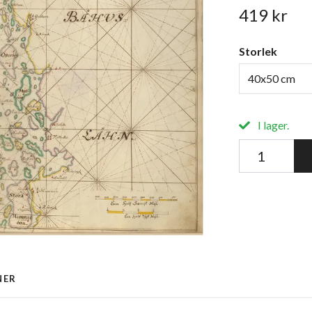
419 kr
Storlek
40x50 cm
I lager.
NER