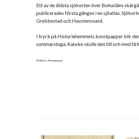
Ett av de äldsta sjökorten över Bohusläns skärg
publicerades första gången i en sjöatlas. Sjök
Grebbestad och Havstenssund.
I tryck på Historiehemmets konstpapper blir denn
sommarstuga. Kanske skulle den till och med få 
Bildkälla: Marinmuseum