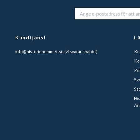
Kundtjänst
L
info@historiehemmet.se
(vi svarar snabbt)
Köp
Ko
Pr
Sv
St
Hi
An