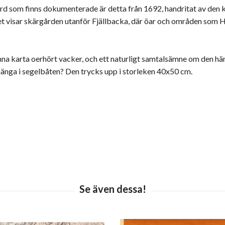
ård som finns dokumenterade är detta från 1692, handritat av den
ortet visar skärgården utanför Fjällbacka, där öar och områden s
a karta oerhört vacker, och ett naturligt samtalsämne om den hängs 
hänga i segelbåten? Den trycks upp i storleken 40x50 cm.