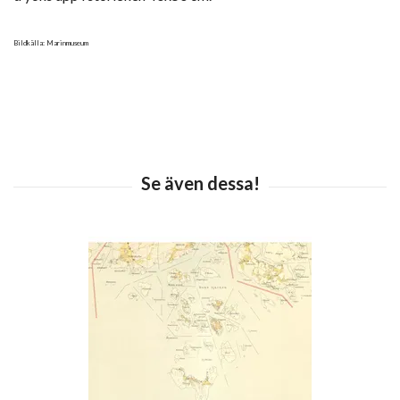
Bildkälla: Marinmuseum