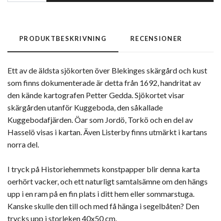
PRODUKTBESKRIVNING
RECENSIONER
Ett av de äldsta sjökorten över Blekinges skärgård och kust
som finns dokumenterade är detta från 1692, handritat av
den kände kartografen Petter Gedda. Sjökortet visar
skärgården utanför Kuggeboda, den såkallade
Kuggebodafjärden. Öar som Jordö, Torkö och en del av
Hasselö visas i kartan. Även Listerby finns utmärkt i kartans
norra del.
I tryck på Historiehemmets konstpapper blir denna karta
oerhört vacker, och ett naturligt samtalsämne om den hängs
upp i en ram på en fin plats i ditt hem eller sommarstuga.
Kanske skulle den till och med få hänga i segelbåten? Den
trycks upp i storleken 40x50 cm.