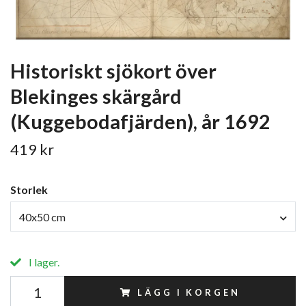
Historiskt sjökort över
Blekinges skärgård
(Kuggebodafjärden), år 1692
419 kr
Storlek
40x50 cm
I lager.
LÄGG I KORGEN