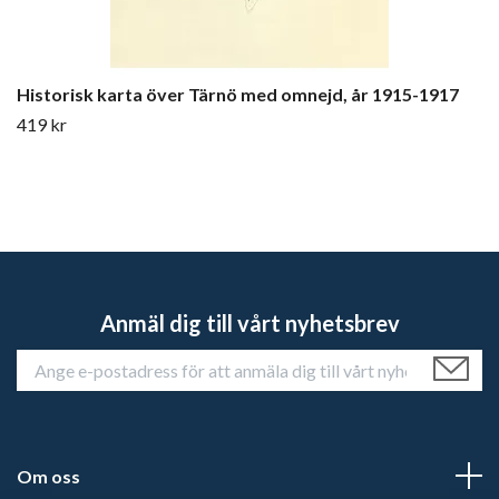
Historisk karta över Tärnö med omnejd, år 1915-1917
419 kr
Anmäl dig till vårt nyhetsbrev
Om oss