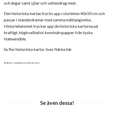
och ängar samt sjöar och vattendrag med.
Den historiska kartan trycks upp i storleken 40x50 cm och
passar i standardramar med samma måttangivelse.
Historiehemmet trycker upp de historiska kartorna på
kraftigt, högkvalitativt konstnärspapper från tyska
Hahnemühle.
Se fler historiska kartor över Närke här.
Bildkälla: Lantmäteriets historiska arkiv