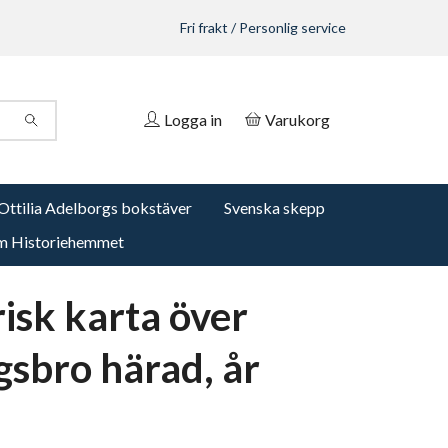
Fri frakt / Personlig service
Logga in
Varukorg
Ottilia Adelborgs bokstäver
Svenska skepp
 Historiehemmet
risk karta över
gsbro härad, år