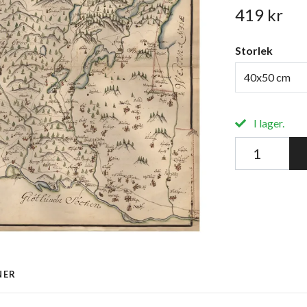
419 kr
Storlek
40x50 cm
I lager.
NER