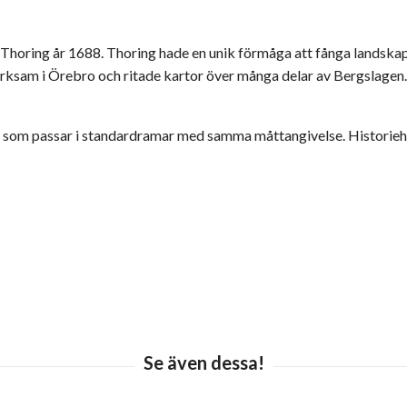
horing år 1688. Thoring hade en unik förmåga att fånga landskapen
verksam i Örebro och ritade kartor över många delar av Bergslagen
t som passar i standardramar med samma måttangivelse. Historiehe