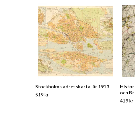
Stockholms adresskarta, år 1913
Histor
och Br
519 kr
419 kr