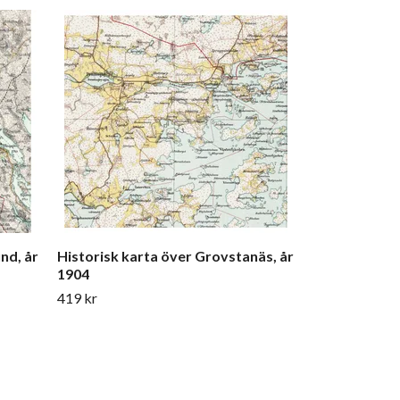
Historisk kar
1906
419 kr
nd, år
Historisk karta över Grovstanäs, år
1904
419 kr