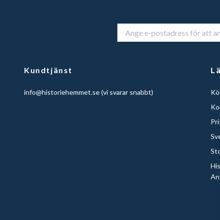
Kundtjänst
L
info@historiehemmet.se
(vi svarar snabbt)
Köp
Ko
Pr
Sv
St
Hi
An