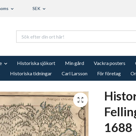
 moms
SEK
e
Historiska sjökort
Min gård
Vackra posters
s
Historiska tidningar
Carl Larsson
För företag
Om
Histo
Fellin
1688