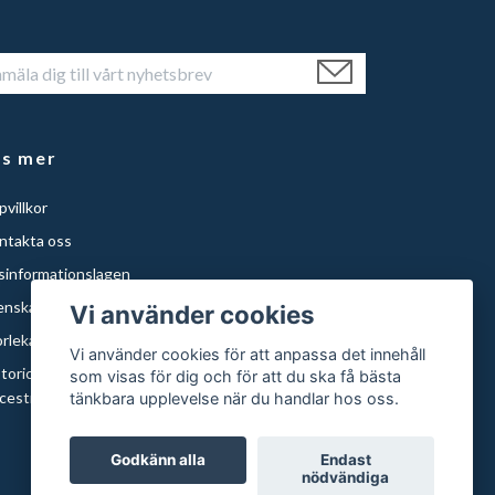
äs mer
villkor
ntakta oss
isinformationslagen
enska Städer
Vi använder cookies
orlekar och papper
Vi använder cookies för att anpassa det innehåll
storical Maps of Sweden for Americans with Swedish
som visas för dig och för att du ska få bästa
cestry | Histor
tänkbara upplevelse när du handlar hos oss.
Godkänn alla
Endast
nödvändiga