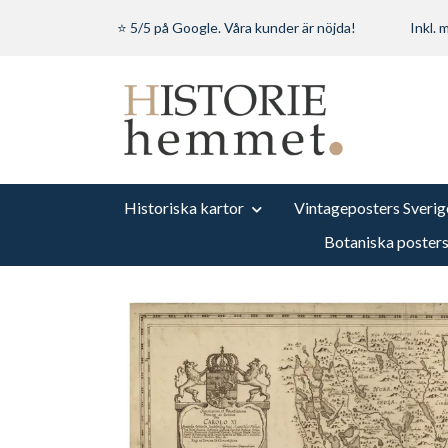
⭐ 5/5 på Google. Våra kunder är nöjda!
Inkl.
Historiska kartor
Vintageposters Sverig
Botaniska poster