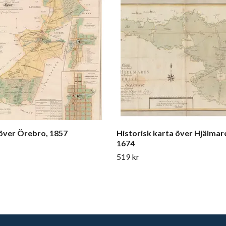
över Örebro, 1857
Historisk karta över Hjälmare
1674
519 kr