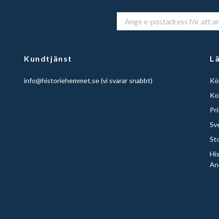
Kundtjänst
L
info@historiehemmet.se
(vi svarar snabbt)
Köp
Ko
Pr
Sv
St
Hi
An