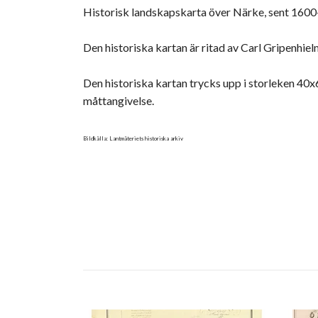
Historisk landskapskarta över Närke, sent 1600-
Den historiska kartan är ritad av Carl Gripenhielm
Den historiska kartan trycks upp i storleken 4
måttangivelse.
Bildkälla: Lantmäteriets historiska arkiv