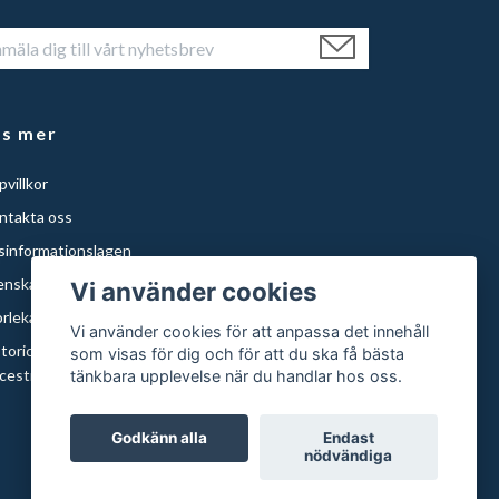
äs mer
villkor
ntakta oss
isinformationslagen
enska Städer
Vi använder cookies
orlekar och papper
Vi använder cookies för att anpassa det innehåll
storical Maps of Sweden for Americans with Swedish
som visas för dig och för att du ska få bästa
cestry | Histor
tänkbara upplevelse när du handlar hos oss.
Godkänn alla
Endast
nödvändiga