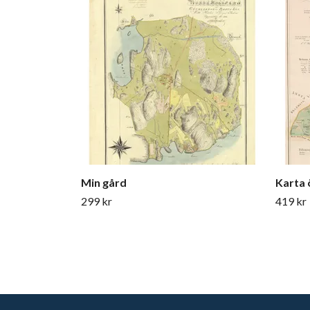
Min gård
Karta 
299 kr
419 kr