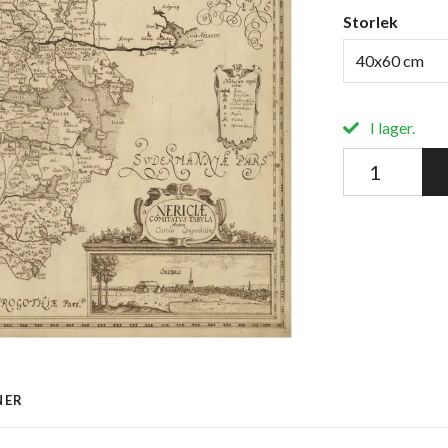
Storlek
40x60 cm
I lager.
NER