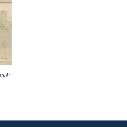
n, år