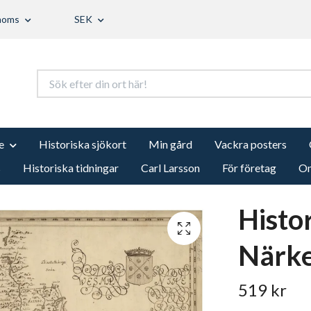
 moms
SEK
e
Historiska sjökort
Min gård
Vackra posters
s
Historiska tidningar
Carl Larsson
För företag
Om
Histo
Närke
519 kr