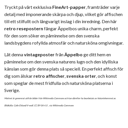
Tryckt på vårt exklusiva
FineArt-papper
, framträder varje
detalj med imponerande skärpa och djup, vilket gör affischen
till ett stilfullt och långvarigt inslag i din inredning. Den här
retro resepostern
fångar Äppelbos unika charm, perfekt
för den som söker en påminnelse om den svenska
landsbygdens rofyllda atmosfär och natursköna omgivningar.
Låt denna
vintageposter
från
Äppelbo
ge ditt hem en
påminnelse om den svenska naturens lugn och den idylliska
känslan som gör denna plats så speciell. En perfekt affisch för
dig som älskar
retro affischer
,
svenska orter
, och konst
som speglar de mest fridfulla och natursköna platserna i
Sverige.
Motivet är genererat utifrån bilder från Wikimedia Commons och kan därefter ha bearbetats av historiehemmet.se.
Bildkälla: Calle Eklund/V-wolf,
CC BY-SA 4.0
, via Wikimedia Commons