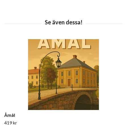
Åmål
419 kr