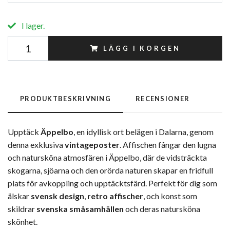
I lager.
LÄGG I KORGEN
PRODUKTBESKRIVNING
RECENSIONER
Upptäck
Äppelbo
, en idyllisk ort belägen i Dalarna, genom
denna exklusiva
vintageposter
. Affischen fångar den lugna
och natursköna atmosfären i Äppelbo, där de vidsträckta
skogarna, sjöarna och den orörda naturen skapar en fridfull
plats för avkoppling och upptäcktsfärd. Perfekt för dig som
älskar
svensk design
,
retro affischer
, och konst som
skildrar
svenska småsamhällen
och deras natursköna
skönhet.