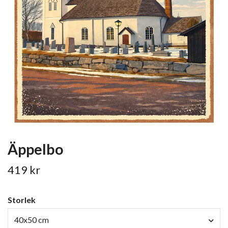
Äppelbo
419 kr
Storlek
40x50 cm