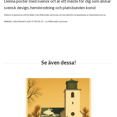
Denna poster med svensk ort är ett måste för dig som älskar
svensk design, heminredning och platsbunden konst
Motivet är genererat utifrån bilder från Wikimedia Commons och kan därefter ha bearbetats av historiehemmet.se
Bildkälla: Calle Eklund/V-wolf,
CC BY-SA 3.0
, via Wikimedia Commons