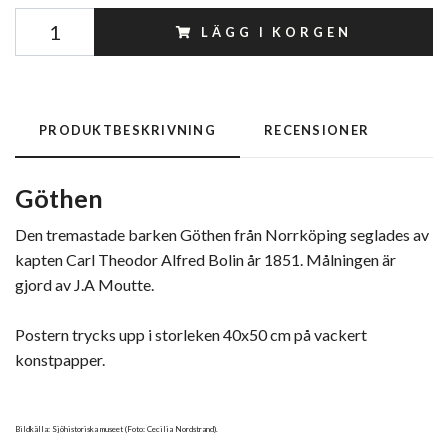
LÄGG I KORGEN
PRODUKTBESKRIVNING
RECENSIONER
Göthen
Den tremastade barken Göthen från Norrköping seglades av
kapten Carl Theodor Alfred Bolin år 1851. Målningen är
gjord av J.A Moutte.
Postern trycks upp i storleken 40x50 cm på vackert
konstpapper.
Bildkälla: Sjöhistoriska museet (Foto: Cecilia Nordstrand).