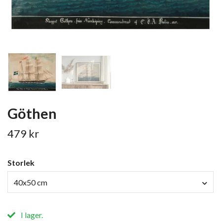
Göthen
479 kr
Storlek
40x50 cm
I lager.