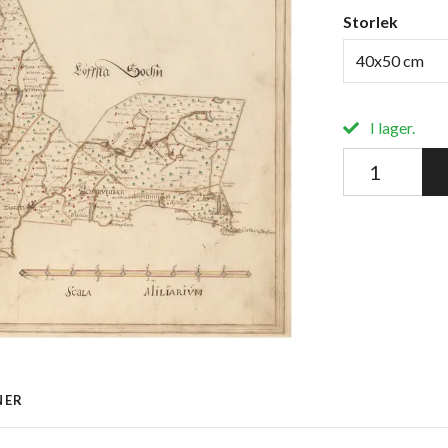
Storlek
40x50 cm
I lager.
NER