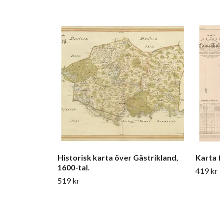
Historisk karta över Gästrikland,
Karta 
1600-tal.
419 kr
519 kr