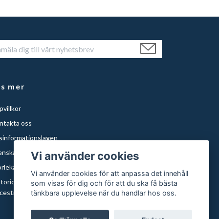
äs mer
villkor
ntakta oss
isinformationslagen
enska Städer
Vi använder cookies
orlekar och papper
Vi använder cookies för att anpassa det innehåll
storical Maps of Sweden for Americans with Swedish
som visas för dig och för att du ska få bästa
cestry | Histor
tänkbara upplevelse när du handlar hos oss.