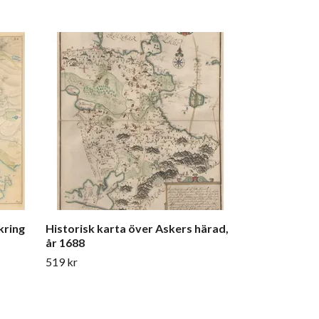
Historisk kar
skärgård, år 
419 kr
kring
Historisk karta över Askers härad,
år 1688
519 kr