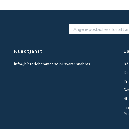
Kundtjänst
L
info@historiehemmet.se
(vi svarar snabbt)
Köp
Ko
Pr
Sv
St
Hi
An