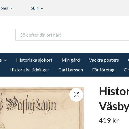
 moms
SEK
e
Historiska sjökort
Min gård
Vackra posters
s
Historiska tidningar
Carl Larsson
För företag
Om
Histo
Väsby
419 kr