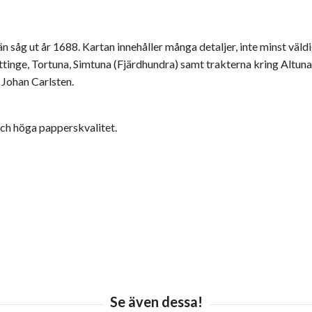
län såg ut år 1688. Kartan innehåller många detaljer, inte minst väl
Vittinge, Tortuna, Simtuna (Fjärdhundra) samt trakterna kring Altun
 Johan Carlsten.
ch höga papperskvalitet.