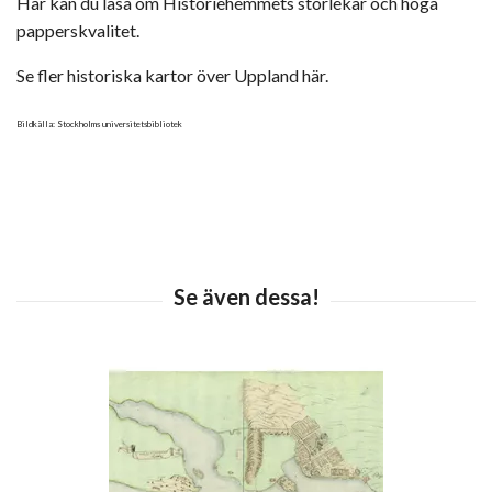
Här kan du läsa om Historiehemmets storlekar och höga
papperskvalitet.
Se fler historiska kartor över Uppland här.
Bildkälla: Stockholms universitetsbibliotek