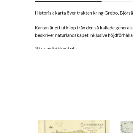
Historisk karta över trakten kring Grebo, Björsä
Kartan är ett utklipp från den så kallade genera
beskriver naturlandskapet inklusive höjdförhål
Bildkälla: Lantmäteriets historiska arkiv