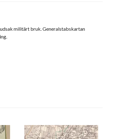
uvudsak militärt bruk. Generalstabskartan
ing.
Historisk kar