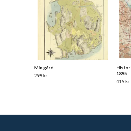
Min gård
Histor
1895
299 kr
419 kr