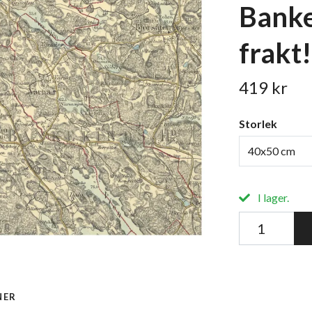
Banke
frakt!
419 kr
Storlek
40x50 cm
I lager.
NER