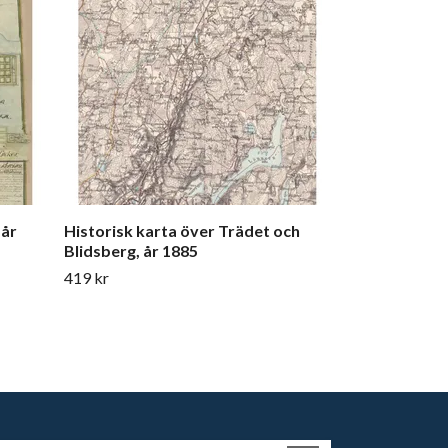
1918
419 kr
 år
Historisk karta över Trädet och
Blidsberg, år 1885
419 kr