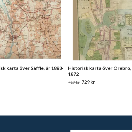
isk karta över Säffle, år 1883-
Historisk karta över Örebro,
1872
729 kr
719 kr