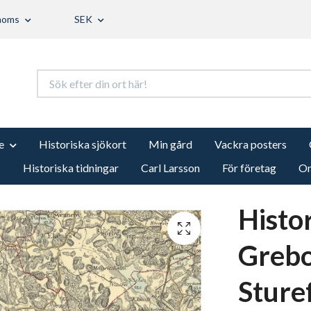
 moms
SEK
e
Historiska sjökort
Min gård
Vackra posters
s
Historiska tidningar
Carl Larsson
För företag
Om
Histo
Grebo
Sture