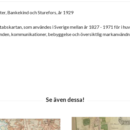
ter, Bankekind och Sturefors, år 1929
lstabskartan, som användes i Sverige mellan år 1827 - 1971 för i h
landen, kommunikationer, bebyggelse och översiktlig markanvändn