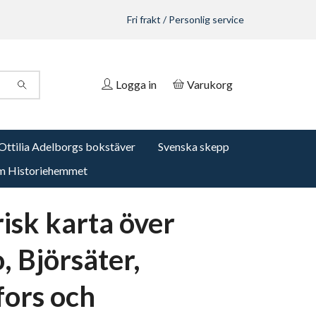
Fri frakt / Personlig service
Logga in
Varukorg
Ottilia Adelborgs bokstäver
Svenska skepp
 Historiehemmet
risk karta över
, Björsäter,
fors och