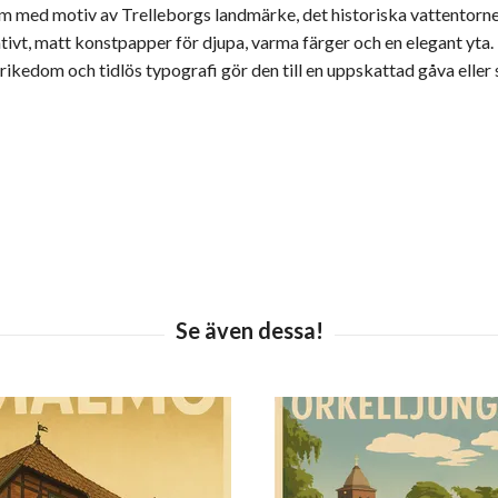
m med motiv av Trelleborgs landmärke, det historiska vattentorn
tativt, matt konstpapper för djupa, varma färger och en elegant yta
ikedom och tidlös typografi gör den till en uppskattad gåva eller 