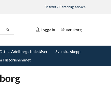
Fri frakt / Personlig service
Logga in
Varukorg
Ottilia Adelborgs bokstäver
Svenska skepp
 Historiehemmet
eborg