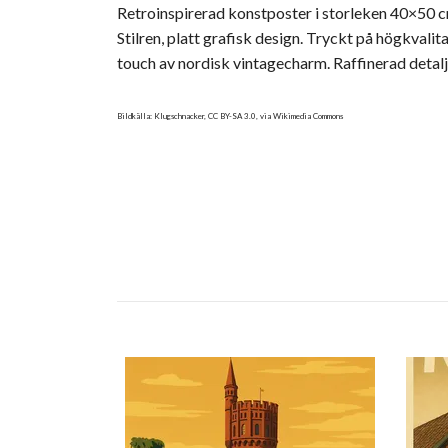
Retroinspirerad konstposter i storleken 40×50 c
Stilren, platt grafisk design. Tryckt på högkvali
touch av nordisk vintagecharm. Raffinerad detaljr
Bildkälla: Klugschnacker,
CC BY-SA 3.0
, via Wikimedia Commons