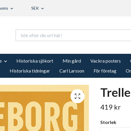
 moms
SEK
e
Historiska sjökort
Min gård
Vackra posters
s
Historiska tidningar
Carl Larsson
För företag
Om
Trell
419 kr
Storlek