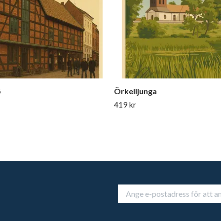
ö
Örkelljunga
419 kr