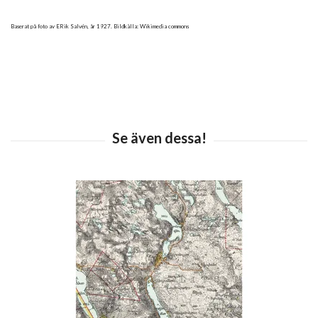
Baserat på foto av ERik Salvén, år 1927. Bildkälla: Wikimedia commons