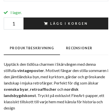
I lager.
LÄGG I KORGEN
PRODUKTBESKRIVNING
RECENSIONER
Upptäck den tidlösa charmen i Skärvången med denna
stilfulla
vintageposter
. Motivet fångar den stilla sommaren i
den jämtländska byn, med kyrktorn, gårdar och grönskande
landskap i mjuka retrofärger. Perfekt för dig som älskar
svenska byar
,
retroaffischer
och
nordisk
landsbygdskonst
. Tryckt på exklusivt FineArt-papper, ett
klassiskt tillskott till varje hem med känsla för historia och
design