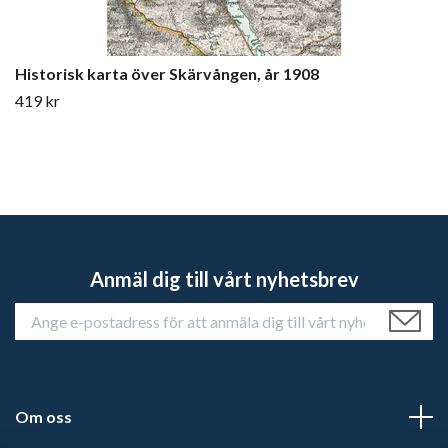
Historisk karta över Skärvången, år 1908
419 kr
Anmäl dig till vårt nyhetsbrev
Om oss