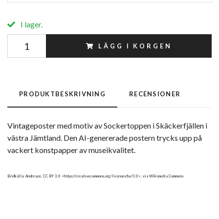
I lager.
LÄGG I KORGEN
PRODUKTBESKRIVNING
RECENSIONER
Vintageposter med motiv av Sockertoppen i Skäckerfjällen i
västra Jämtland. Den AI-genererade postern trycks upp på
vackert konstpapper av museikvalitet.
Bildkälla: Andreaze, CC BY 3.0 <https://creativecommons.org/licenses/by/3.0>, via Wikimedia Commons