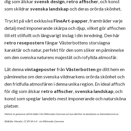
dig som älskar
svensk design
,
retro affischer
, och konst
som skildrar
svenska landskap
och deras orörda skönhet.
Tryckt på vårt exklusiva
FineArt-papper
, framträder varje
detalj med imponerande skärpa och djup, vilket gör affischen
till ett stilfullt och långvarigt inslag i din inredning. Den här
retro resepostern
fångar Västerbottens storslagna
karaktär och natur, perfekt för den som söker en påminnelse
om den svenska naturens majestät och rofyllda atmosfär.
Låt denna
vintageposter
från
Västerbotten
ge ditt hem en
påminnelse om den svenska vildmarkens orörda skönhet och
den fridfulla atmosfären i denna unika region. En ideal affisch
för dig som älskar
retro affischer
,
svenska landskap
, och
konst som speglar landets mest imponerande och natursköna
platser.
Motivet är genererat utifrån bilder från Wikimedia Commons och kan därefter ha bearbetats av historiehemmet.se.
Bildkälla: Moralist,
CC BY-SA 4.0
, via Wikimedia Commons