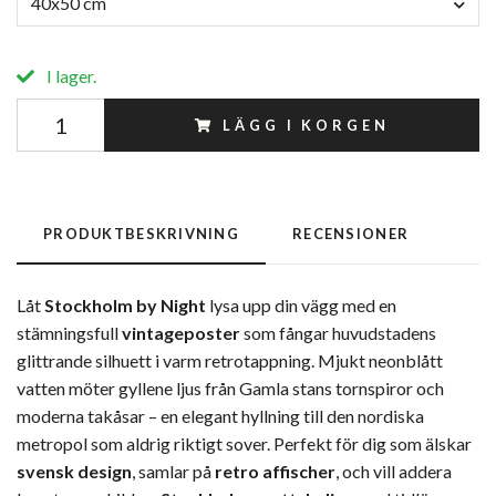
40x50 cm
I lager.
LÄGG I KORGEN
PRODUKTBESKRIVNING
RECENSIONER
Låt
Stockholm by Night
lysa upp din vägg med en
stämningsfull
vintageposter
som fångar huvudstadens
glittrande silhuett i varm retro­tappning. Mjukt neonblått
vatten möter gyllene ljus från Gamla stans tornspiror och
moderna takåsar – en elegant hyllning till den nordiska
metropol som aldrig riktigt sover. Perfekt för dig som älskar
svensk design
, samlar på
retro affischer
, och vill addera