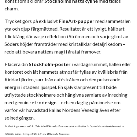
konst som skildrar
Stockholms natt­skyline
med tidlös
charm.
Trycket görs på exklusivt
FineArt-papper
med sammetslen
yta och djup färgmättnad. Resultatet är ett lyxigt, hållbart
blickfång där varje reflektion i Strömmen och varje glimt av
Söders höjder framträder med kristallklar detaljrikedom –
redo att bevara nattens magi i åratal framöver.
Placera din
Stockholm-poster
i vardagsrummet, hallen eller
kontoret och låt hemmets atmosfär fyllas av kvällsbris från
Riddarfjärden, surr från café­stråken och den pulserande
energin i stadens ljusspel. En självklar present till både
utflyttade stockholmare och hängivna samlare av inredning
med genuin
retrodesign
– och en daglig påminnelse om
varför vår huvudstad kallas Nordens Venedig även efter
solnedgången.
Motivet är genererat utifrån bilder från Wikimedia Commons och kan därefter ha bearbetats av historiehemmet.se.
Bildkälla: Julian Herzog,
CC BY 4.0
, via Wikimedia Commons