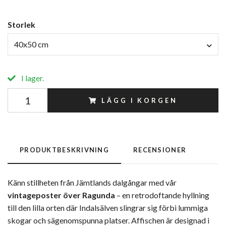
Storlek
40x50 cm
I lager.
LÄGG I KORGEN
PRODUKTBESKRIVNING
RECENSIONER
Känn stillheten från Jämtlands dalgångar med vår
vintageposter över Ragunda
– en retrodoftande hyllning
till den lilla orten där Indalsälven slingrar sig förbi lummiga
skogar och sägenomspunna platser. Affischen är designad i