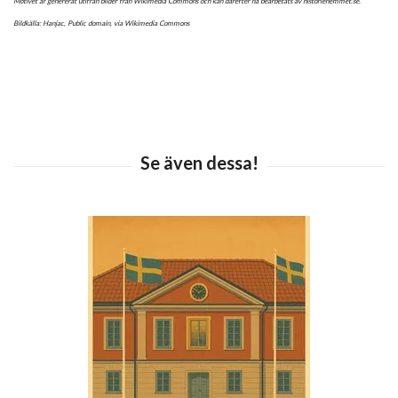
Motivet är genererat utifrån bilder från Wikimedia Commons och kan därefter ha bearbetats av historiehemmet.se.
Bildkälla: Hanjac, Public domain, via Wikimedia Commons