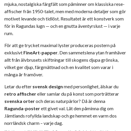
mjuka, nostalgiska färgfält som påminner om klassiska rese­
affischer från 1950-talet, men med moderna detaljer som gör
motivet levande och tidlöst. Resultatet är ett konstverk som
för in Ragundas lugn — och en gnutta äventyrslust — i varje
rum.
För att ge trycket maximal lyster produceras postern på
exklusivt
FineArt-papper
. Den sammetslena ytan framhäver
allt från älvbrusets skiftningar till skogens djupa grönska,
vilket ger djup, färgmättnad och en kvalitet som varar i
många år framöver.
Letar du efter
svensk design
med personlighet, älskar du
retro affischer
eller samlar du på konst som porträtterar
svenska orter
och deras naturpärlor? Då är denna
Ragunda-poster
ett givet val. Låt den påminna dig om
Jämtlands rofyllda landskap och ge hemmet en varm dos
norrländsk charm – varje dag.