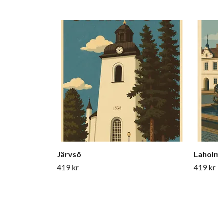
Järvsö
Lahol
419 kr
419 kr