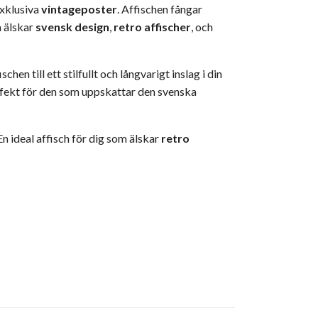
exklusiva
vintageposter
. Affischen fångar
m älskar
svensk design
,
retro affischer
, och
en till ett stilfullt och långvarigt inslag i din
rfekt för den som uppskattar den svenska
En ideal affisch för dig som älskar
retro