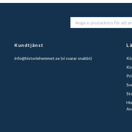
Kundtjänst
L
info@historiehemmet.se
(vi svarar snabbt)
Köp
Ko
Pr
Sv
St
Hi
An