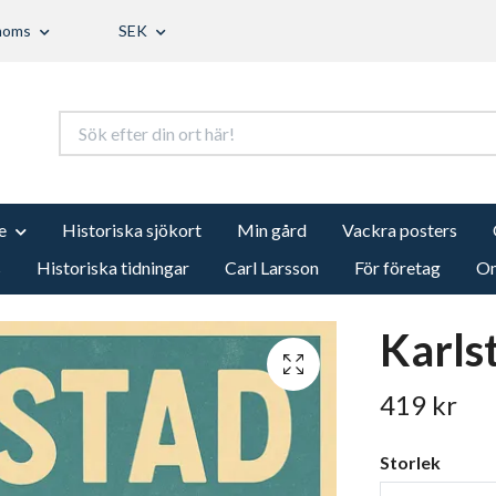
 moms
SEK
e
Historiska sjökort
Min gård
Vackra posters
s
Historiska tidningar
Carl Larsson
För företag
Om
Karls
419 kr
Storlek