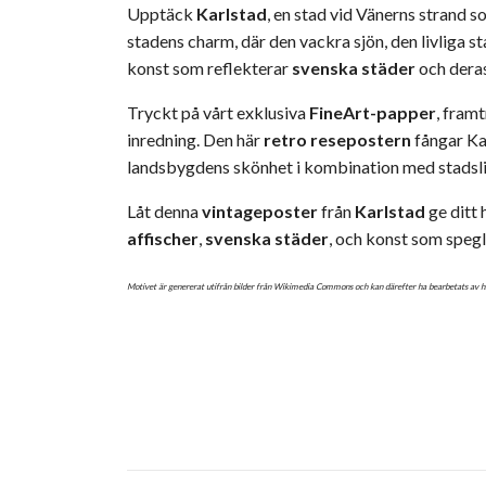
Upptäck
Karlstad
, en stad vid Vänerns strand 
stadens charm, där den vackra sjön, den livliga 
konst som reflekterar
svenska städer
och deras
Tryckt på vårt exklusiva
FineArt-papper
, framt
inredning. Den här
retro resepostern
fångar Ka
landsbygdens skönhet i kombination med stadsli
Låt denna
vintageposter
från
Karlstad
ge ditt 
affischer
,
svenska städer
, och konst som spegl
Motivet är genererat utifrån bilder från Wikimedia Commons och kan därefter ha bearbetats av 