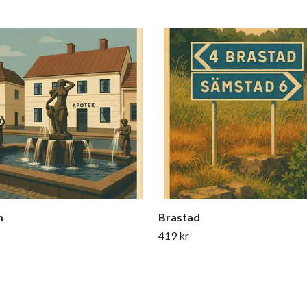
m
Brastad
419 kr