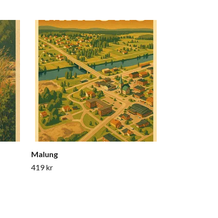
Knäred
419 kr
Malung
419 kr