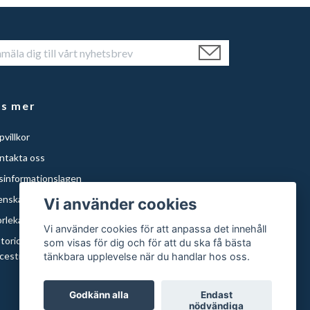
äs mer
villkor
ntakta oss
isinformationslagen
enska Städer
Vi använder cookies
orlekar och papper
Vi använder cookies för att anpassa det innehåll
storical Maps of Sweden for Americans with Swedish
som visas för dig och för att du ska få bästa
cestry | Histor
tänkbara upplevelse när du handlar hos oss.
Godkänn alla
Endast
nödvändiga