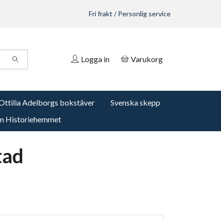
Fri frakt / Personlig service
Logga in
Varukorg
Ottilia Adelborgs bokstäver
Svenska skepp
 Historiehemmet
tad