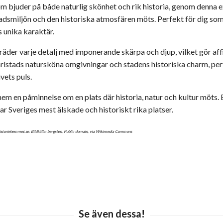
som bjuder på både naturlig skönhet och rik historia, genom denna 
stadsmiljön och den historiska atmosfären möts. Perfekt för dig so
 unika karaktär.
räder varje detalj med imponerande skärpa och djup, vilket gör affisch
rlstads natursköna omgivningar och stadens historiska charm, pe
vets puls.
hem en påminnelse om en plats där historia, natur och kultur möts. 
ar Sveriges mest älskade och historiskt rika platser.
historiehemmet.se. Bildkälla: bergsten, Public domain, via Wikimedia Commons