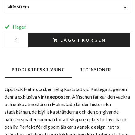
40x50 cm
I lager.
LÄGG I KORGEN
PRODUKTBESKRIVNING
RECENSIONER
Upptäck
Halmstad
, en livlig kuststad vid Kattegatt, genom
denna exklusiva
vintageposter
. Affischen fångar den vackra
och unika atmosfären i Halmstad, där den historiska
stadskärnan, de idylliska stränderna och den omgivande
naturen smälter samman för att skapa en plats full av charm
och liv. Perfekt för dig som älskar
svensk design
,
retro
affischer
, och konst som skildrar
svenska städer
och deras