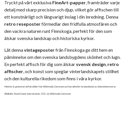
Tryckt på vårt exklusiva
FineArt-papper
, framträder varje
detalj med skarp precision och djup, vilket gör affischen till
ett konstnärligt och långvarigt inslag i din inredning. Denna
retro reseposter
förmedlar den fridfulla atmosfären och
den vackra naturen runt Finnskoga, perfekt för den som
älskar svenska landskap och historiska kyrkor.
Låt denna
vintageposter
från Finnskoga ge ditt hem en
påminnelse om den svenska landsbygdens skönhet och lugn.
En perfekt affisch för dig som älskar
svensk design
,
retro
affischer
, och konst som speglar vinterlandskapets stillhet
och den kulturella rikedom som finns i våra kyrkor.
Motivet är genererat utifrån bilder från Wikimedia Commons och kan därefter ha bearbetats av historiehemmet.se
Bildkälla: David Castor (user:dcastor).
CC0
, via Wikimedia Commons