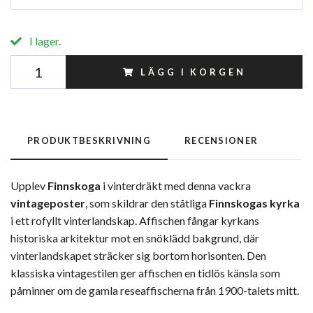
I lager.
LÄGG I KORGEN
PRODUKTBESKRIVNING
RECENSIONER
Upplev
Finnskoga
i vinterdräkt med denna vackra
vintageposter
, som skildrar den ståtliga
Finnskogas kyrka
i ett rofyllt vinterlandskap. Affischen fångar kyrkans
historiska arkitektur mot en snöklädd bakgrund, där
vinterlandskapet sträcker sig bortom horisonten. Den
klassiska vintagestilen ger affischen en tidlös känsla som
påminner om de gamla reseaffischerna från 1900-talets mitt.