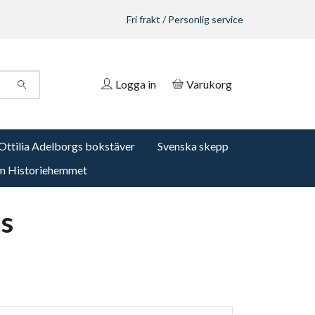
Fri frakt / Personlig service
Logga in
Varukorg
Ottilia Adelborgs bokstäver
Svenska skepp
 Historiehemmet
s