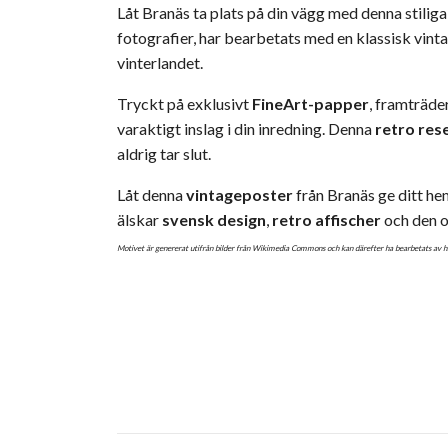
Låt Branäs ta plats på din vägg med denna stilig
fotografier, har bearbetats med en klassisk vinta
vinterlandet.
Tryckt på exklusivt
FineArt-papper
, framträder
varaktigt inslag i din inredning. Denna
retro res
aldrig tar slut.
Låt denna
vintageposter
från Branäs ge ditt he
älskar
svensk design
,
retro affischer
och den o
Motivet är genererat utifrån bilder från Wikimedia Commons och kan därefter ha bearbetats av his