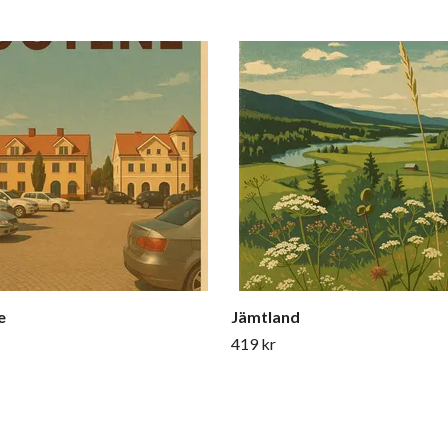
e
Jämtland
419 kr