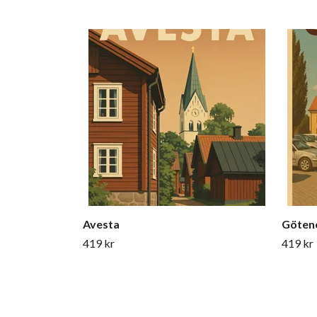
Avesta
Göten
419 kr
419 kr