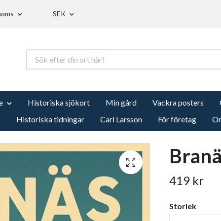
 moms
SEK
e
Historiska sjökort
Min gård
Vackra posters
s
Historiska tidningar
Carl Larsson
För företag
Om
Branä
419 kr
Storlek