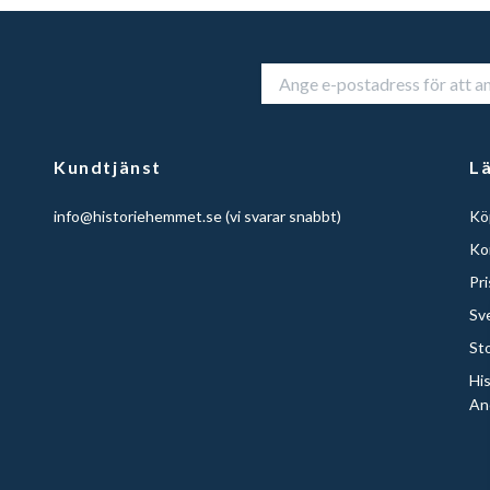
Kundtjänst
L
info@historiehemmet.se
(vi svarar snabbt)
Köp
Ko
Pr
Sv
St
Hi
An