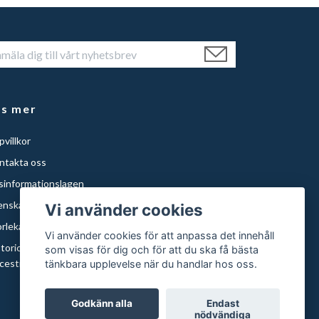
äs mer
villkor
ntakta oss
isinformationslagen
enska Städer
Vi använder cookies
orlekar och papper
Vi använder cookies för att anpassa det innehåll
storical Maps of Sweden for Americans with Swedish
som visas för dig och för att du ska få bästa
cestry | Histor
tänkbara upplevelse när du handlar hos oss.
Godkänn alla
Endast
nödvändiga