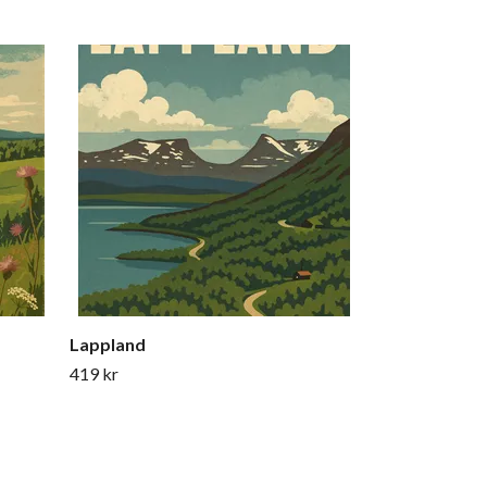
Sölvesborg
419 kr
Lappland
419 kr