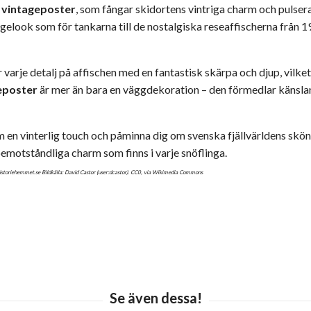
a
vintageposter
, som fångar skidortens vintriga charm och pulser
gelook som för tankarna till de nostalgiska reseaffischerna från 190
 varje detalj på affischen med en fantastisk skärpa och djup, vilket 
eposter
är mer än bara en väggdekoration – den förmedlar känslan 
m en vinterlig touch och påminna dig om svenska fjällvärldens skön
emotståndliga charm som finns i varje snöflinga.
toriehemmet.se Bildkälla: David Castor (user:dcastor).
CC0
, via Wikimedia Commons