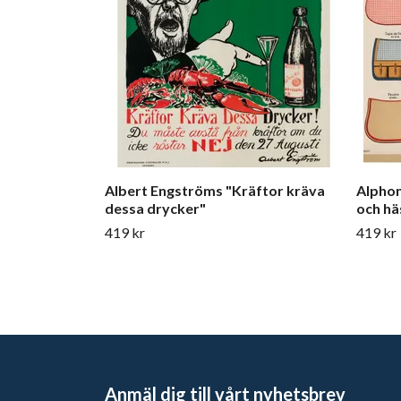
Albert Engströms "Kräftor kräva
Alphon
dessa drycker"
och häs
419 kr
419 kr
Anmäl dig till vårt nyhetsbrev