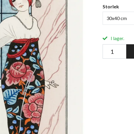
Storlek
30x40 cm
I lager.