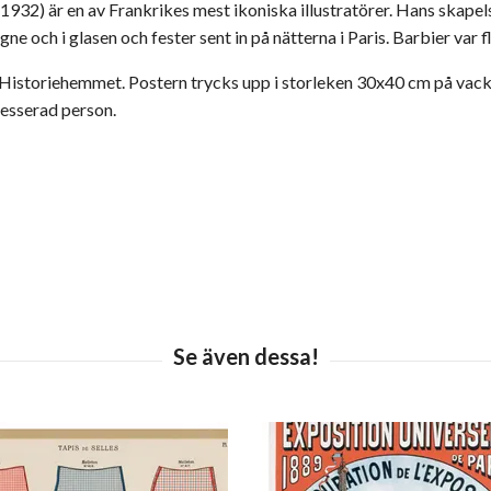
1932) är en av Frankrikes mest ikoniska illustratörer. Hans skap
 och i glasen och fester sent in på nätterna i Paris. Barbier var fl
på Historiehemmet. Postern trycks upp i storleken 30x40 cm på va
resserad person.