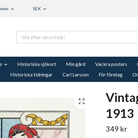
 moms
SEK
e
Historiska sjökort
Min gård
Vackra posters
s
Historiska tidningar
Carl Larsson
För företag
Om
Vinta
1913
349 kr