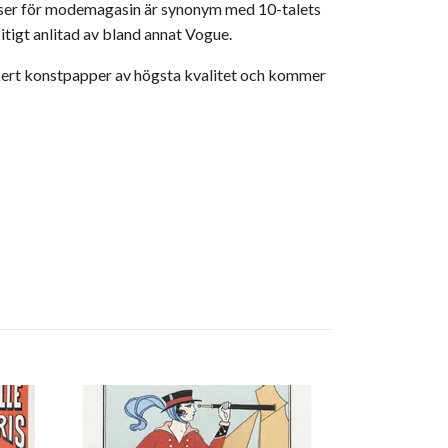
elser för modemagasin är synonym med 10-talets
itigt anlitad av bland annat Vogue.
ckert konstpapper av högsta kvalitet och kommer
Vintageposte
349 kr