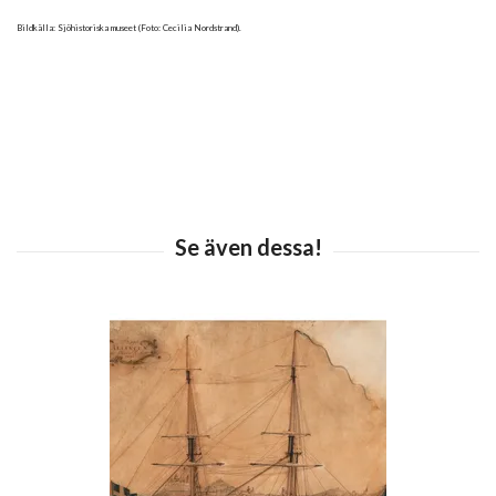
Bildkälla: Sjöhistoriska museet (Foto: Cecilia Nordstrand).