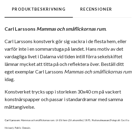
PRODUKTBESKRIVNING
RECENSIONER
Carl Larssons
Mammas och småflickornas rum
.
Carl Larssons konstverk gör sig vackra i de flesta hem, eller
varför inte i en sommarstuga på landet. Hans motiv av det
vardagliga livet i Dalarna vid tiden intill förra sekelskiftet
lämnar mycket att titta på och reflektera över. Beställ ditt
eget exemplar Carl Larssons
Mammas och småflickornas rum
idag.
Konstverket trycks upp i storleken 30x40 cm på vackert
konstnärspapper och passar i standardramar med samma
måttangivelse.
Carl Larsson
:
Mammas och småflickornas rum. Ur Ett hem (26 akvareller)
, 1895, Nationalmuseum (Fotografi: Cecilia
Heisser), Public Domain.