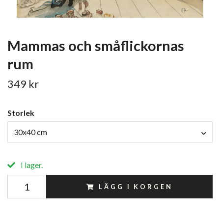
Mammas och småflickornas
rum
349 kr
Storlek
30x40 cm
I lager.
LÄGG I KORGEN