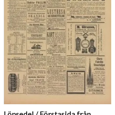
Löpsedel / Förstasida från