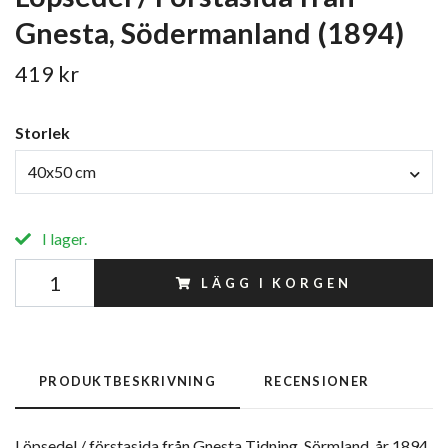
Gnesta, Södermanland (1894)
419 kr
Storlek
40x50 cm
I lager.
LÄGG I KORGEN
PRODUKTBESKRIVNING
RECENSIONER
Löpsedel / förstasida från Gnesta Tidning, Sörmland, år 1894.