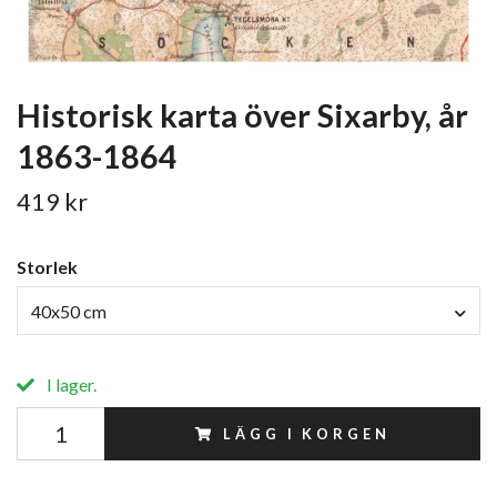
Historisk karta över Sixarby, år
1863-1864
419 kr
Storlek
40x50 cm
I lager.
LÄGG I KORGEN