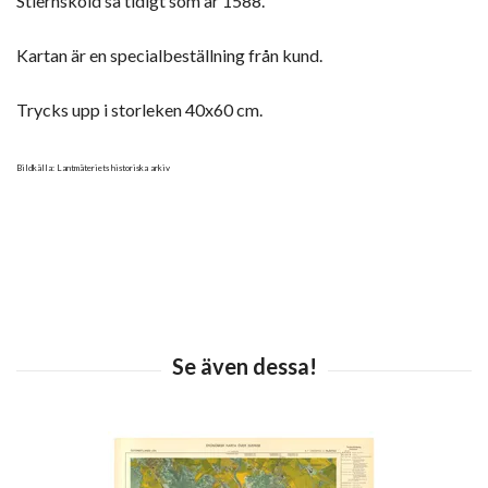
Stiernsköld så tidigt som år 1588.
Kartan är en specialbeställning från kund.
Trycks upp i storleken 40x60 cm.
Bildkälla: Lantmäteriets historiska arkiv