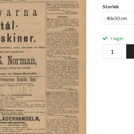
Storlek
40x50 cm
I lager.