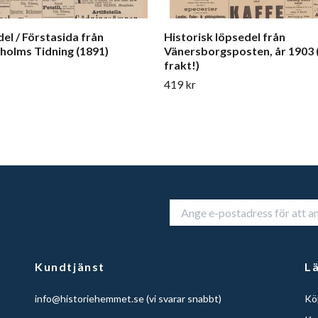
el / Förstasida från
Historisk löpsedel från
holms Tidning (1891)
Vänersborgsposten, år 1903 (
frakt!)
419 kr
Kundtjänst
L
info@historiehemmet.se
(vi svarar snabbt)
Köp