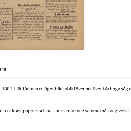
NER
881. Här får man en ögonblicksbild över hur livet i Arboga såg ut
ackert konstpapper och passar i ramar med samma måttangivelse.