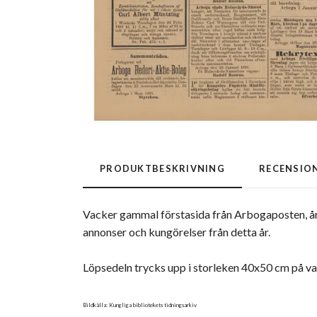
PRODUKTBESKRIVNING
RECENSIO
Vacker gammal förstasida från Arbogaposten, år 1
annonser och kungörelser från detta år.
Löpsedeln trycks upp i storleken 40x50 cm på v
Bildkälla: Kungliga bibliotekets tidningsarkiv