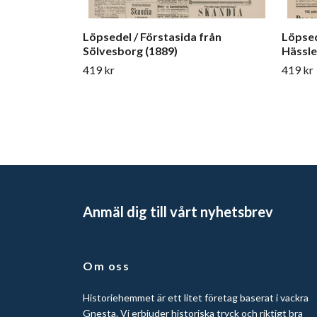
Löpsedel / Förstasida från
Löpsed
Sölvesborg (1889)
Hässle
419 kr
419 kr
Anmäl dig till vårt nyhetsbrev
Om oss
Historiehemmet är ett litet företag baserat i vackra
Gnesta. Vi erbjuder historiska tryck och riktigt bra