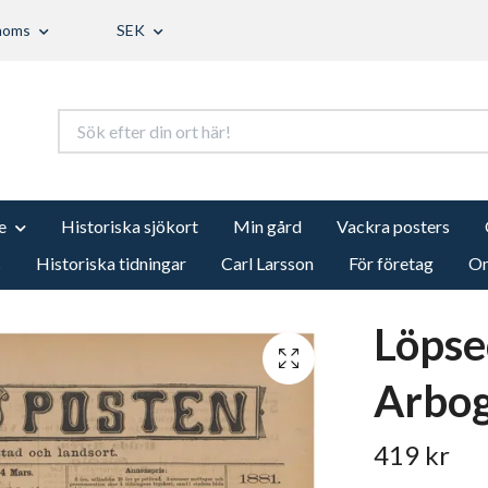
 moms
SEK
e
Historiska sjökort
Min gård
Vackra posters
s
Historiska tidningar
Carl Larsson
För företag
Om
Löpsed
Arbog
419 kr