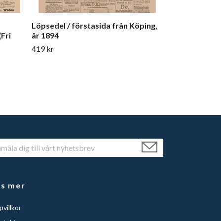
Löpsedel / förstasida från Köping,
Fri
år 1894
419 kr
äs mer
villkor