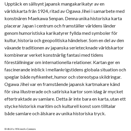
Upptäck en sällsynt japansk mangakarikatyr av en
världskarta från 1924, ritad av Ogawa Jihei i samarbete med
konstnären Maekawa Senpan. Denna unika historiska karta
placerar Japan i centrum och framställer världens länder
genom humoristiska karikatyrer fyllda med symboler för
kultur, historia och geopolitiska händelser. Som en del av den
växande traditionen av japanska serietecknade världskartor
kombinerar verket konstnärlig fantasi med tidens
föreställningar om internationella relationer. Kartan ger en
fascinerande inblick i mellankrigstidens globala situation och
speglar både nyfikenhet, humor och stereotypa skildringar.
Ogawa Jihei var en framstående japansk kartmakare känd
för sina illustrerade och satiriska kartor som idag är mycket
eftertraktade av samlare. Detta är inte bara en karta, utan ett
stycke historisk maritim och kulturell konst som tilltalar
både samlare och älskare av unika historiska tryck.
Bildkälla: Wikimedia Commons