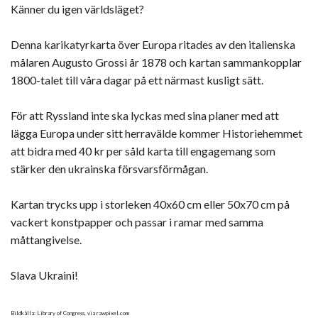
Känner du igen världsläget?
Denna karikatyrkarta över Europa ritades av den italienska
målaren Augusto Grossi år 1878 och kartan sammankopplar
1800-talet till våra dagar på ett närmast kusligt sätt.
För att Ryssland inte ska lyckas med sina planer med att
lägga Europa under sitt herravälde kommer Historiehemmet
att bidra med 40 kr per såld karta till engagemang som
stärker den ukrainska försvarsförmågan.
Kartan trycks upp i storleken 40x60 cm eller 50x70 cm på
vackert konstpapper och passar i ramar med samma
måttangivelse.
Slava Ukraini!
Bildkälla: Library of Congress, via rawpixel.com