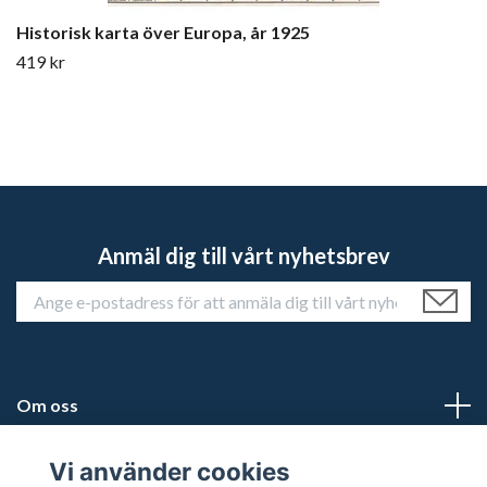
Historisk karta över Europa, år 1925
419 kr
Anmäl dig till vårt nyhetsbrev
Om oss
Kundtjänst
Vi använder cookies