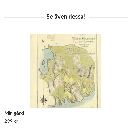
Min gård
299 kr