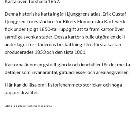
Karta över Torshälla 1857.
Denna historiska karta ingår i Ljunggrens atlas. Erik Gustaf
Ljunggren, föreståndare för Rikets Ekonomiska Karteverk,
fick under tidigt 1850-tal i uppgift att ta fram kartor över
samtliga svenka städer. Dessa kartor skulle utgöra en del i
underlaget för städernas beskattning. Den första kartan
producerades 1853 och den sista 1861.
Kartorna är omsorgsfullt gjorda och innehåller för det mesta
detaljer som invånarantal, gatuadresser och arealangivelser.
Här kan du läsa om Historiehemmets storlekar och höga
papperskvalitet.
Bildkälla: Lantmäteriets historiska kartarkiv.