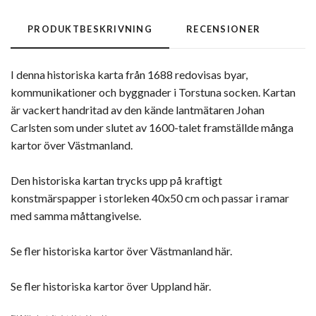
PRODUKTBESKRIVNING
RECENSIONER
I denna historiska karta från 1688 redovisas byar,
kommunikationer och byggnader i Torstuna socken. Kartan
är vackert handritad av den kände lantmätaren Johan
Carlsten som under slutet av 1600-talet framställde många
kartor över Västmanland.
Den historiska kartan trycks upp på kraftigt
konstmärspapper i storleken 40x50 cm och passar i ramar
med samma måttangivelse.
Se fler historiska kartor över Västmanland här.
Se fler historiska kartor över Uppland här.