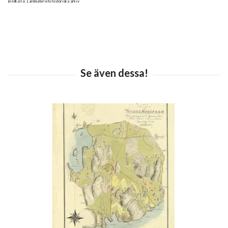
Bildkälla: Lantmäteriets historiska arkiv