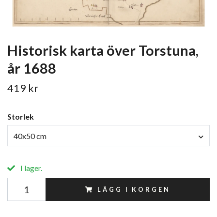
Historisk karta över Torstuna,
år 1688
419 kr
Storlek
40x50 cm
I lager.
LÄGG I KORGEN