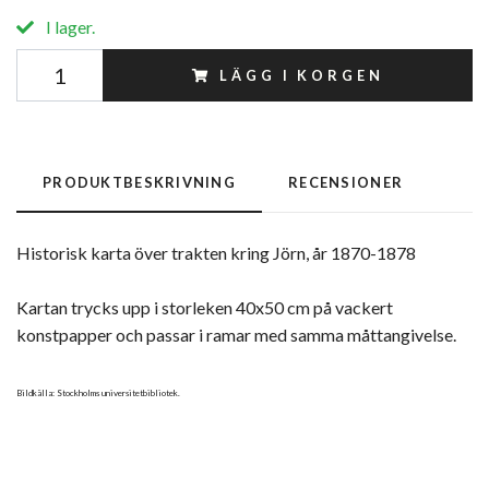
I lager.
LÄGG I KORGEN
PRODUKTBESKRIVNING
RECENSIONER
Historisk karta över trakten kring Jörn, år 1870-1878
Kartan trycks upp i storleken 40x50 cm på vackert
konstpapper och passar i ramar med samma måttangivelse.
Bildkälla: Stockholms universitetbibliotek.