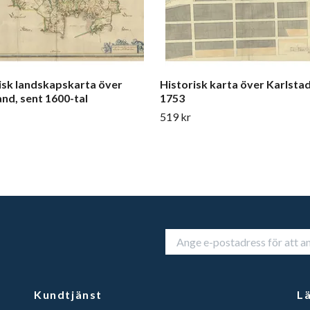
isk landskapskarta över
Historisk karta över Karlstad
nd, sent 1600-tal
1753
519 kr
Kundtjänst
L