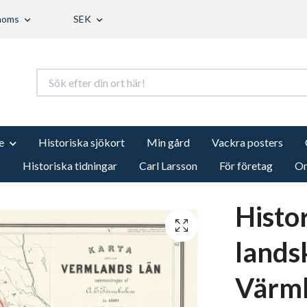
 moms
SEK
e
Historiska sjökort
Min gård
Vackra posters
s
Historiska tidningar
Carl Larsson
För företag
Om
Histo
lands
Värml