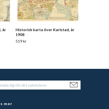
, år
Historisk karta över Karlstad, år
1908
519 kr
äs mer