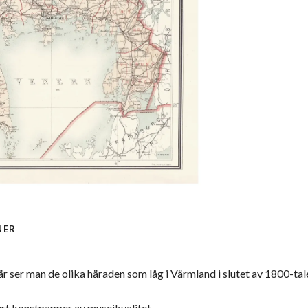
NER
ser man de olika häraden som låg i Värmland i slutet av 1800-tal
rt konstpapper av museikvalitet.