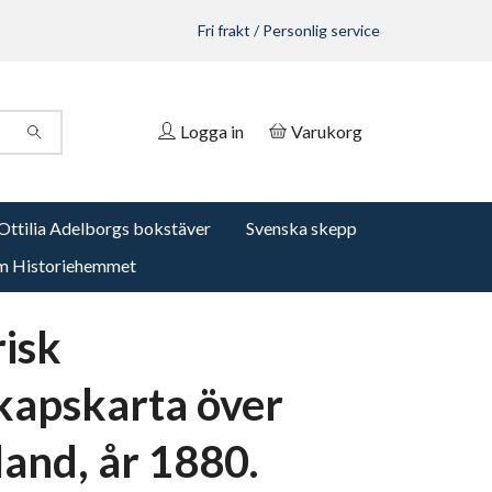
Fri frakt / Personlig service
Logga in
Varukorg
Ottilia Adelborgs bokstäver
Svenska skepp
 Historiehemmet
risk
kapskarta över
and, år 1880.