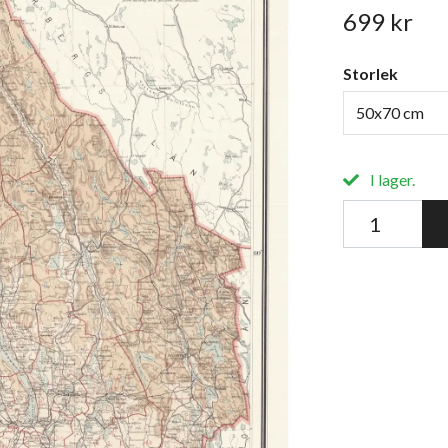
699 kr
Storlek
50x70 cm
I lager.