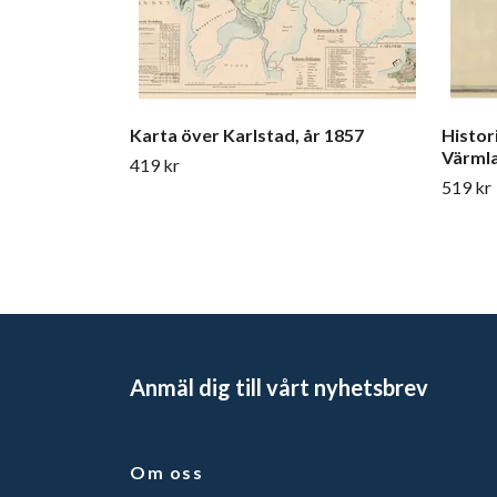
Karta över Karlstad, år 1857
Histor
Värmla
419 kr
519 kr
Anmäl dig till vårt nyhetsbrev
Om oss