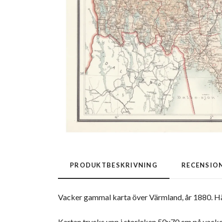
PRODUKTBESKRIVNING
RECENSIO
Vacker gammal karta över Värmland, år 1880. Här 
Kartan trycks upp i storleken 50x70 cm på vacke