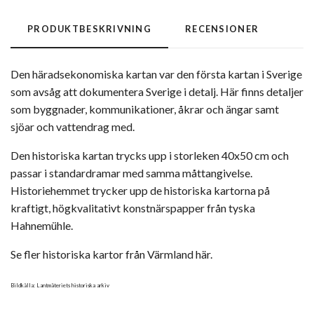
PRODUKTBESKRIVNING
RECENSIONER
Den häradsekonomiska kartan var den första kartan i Sverige
som avsåg att dokumentera Sverige i detalj. Här finns detaljer
som byggnader, kommunikationer, åkrar och ängar samt
sjöar och vattendrag med.
Den historiska kartan trycks upp i storleken 40x50 cm och
passar i standardramar med samma måttangivelse.
Historiehemmet trycker upp de historiska kartorna på
kraftigt, högkvalitativt konstnärspapper från tyska
Hahnemühle.
Se fler historiska kartor från Värmland här.
Bildkälla: Lantmäteriets historiska arkiv