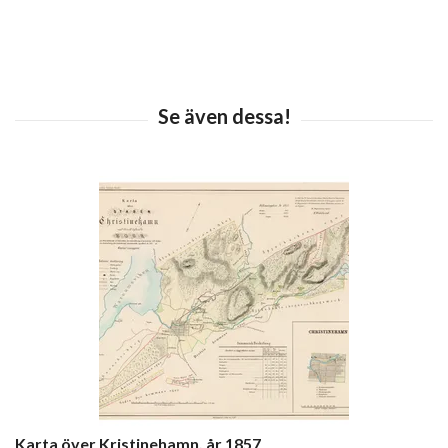
Karta över Kristinehamn, år 1857