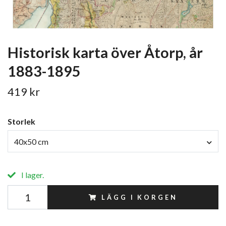
Historisk karta över Åtorp, år
1883-1895
419 kr
Storlek
40x50 cm
I lager.
LÄGG I KORGEN