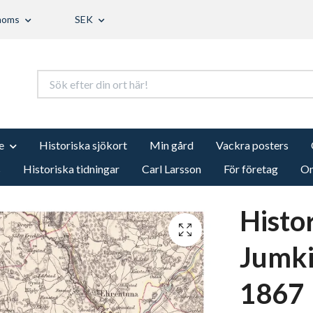
 moms
SEK
e
Historiska sjökort
Min gård
Vackra posters
s
Historiska tidningar
Carl Larsson
För företag
Om
Histo
Jumki
1867