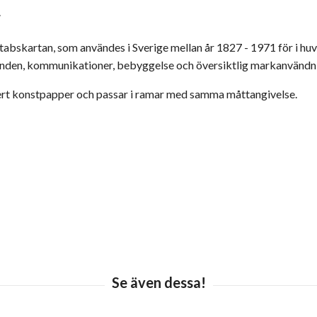
.
lstabskartan, som användes i Sverige mellan år 1827 - 1971 för i h
landen, kommunikationer, bebyggelse och översiktlig markanvändn
ert konstpapper och passar i ramar med samma måttangivelse.