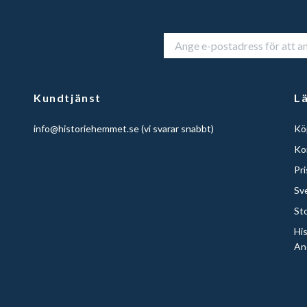
Kundtjänst
L
info@historiehemmet.se
(vi svarar snabbt)
Köp
Ko
Pr
Sv
St
Hi
An