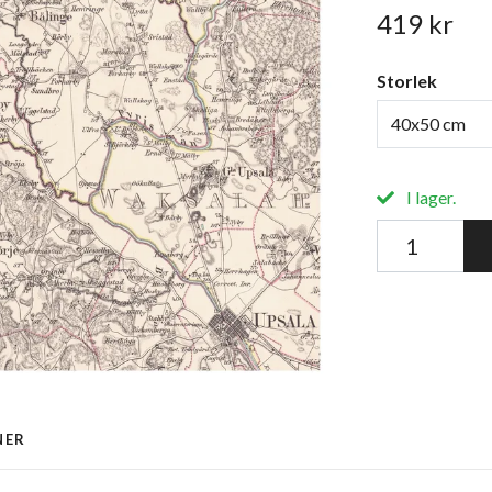
419 kr
Storlek
40x50 cm
I lager.
NER