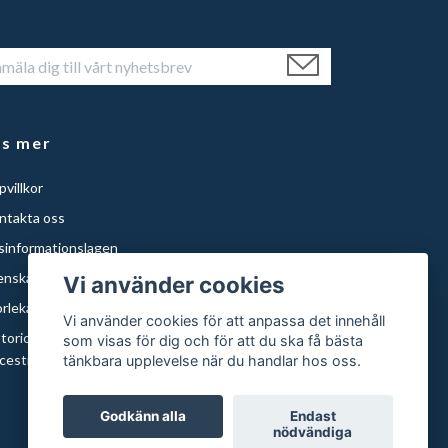
äs mer
villkor
ntakta oss
isinformationslagen
enska Städer
Vi använder cookies
orlekar och papper
Vi använder cookies för att anpassa det innehåll
storical Maps of Sweden for Americans with Swedish
som visas för dig och för att du ska få bästa
cestry | Histor
tänkbara upplevelse när du handlar hos oss.
Godkänn alla
Endast
nödvändiga