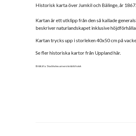
Historisk karta över Jumkil och Bälinge, år 1867
Kartan är ett utklipp från den så kallade genera
beskriver naturlandskapet inklusive höjdförhål
Kartan trycks upp i storleken 40x50 cm på vack
Se fler historiska kartor från Uppland här.
Bildkälla: Stockholms universitetsbibliotek