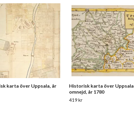
isk karta över Uppsala, år
Historisk karta över Uppsal
omnejd, år 1780
419 kr