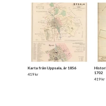
Karta från Uppsala, år 1856
Histor
1702
419 kr
419 kr