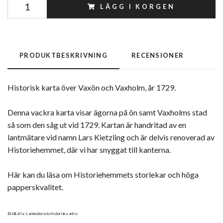
LÄGG I KORGEN
PRODUKTBESKRIVNING
RECENSIONER
Historisk karta över Vaxön och Vaxholm, år 1729.
Denna vackra karta visar ägorna på ön samt Vaxholms stad
så som den såg ut vid 1729. Kartan är handritad av en
lantmätare vid namn Lars Kietzling och är delvis renoverad av
Historiehemmet, där vi har snyggat till kanterna.
Här kan du läsa om Historiehemmets storlekar och höga
papperskvalitet.
Bildkälla: Lantmäteriets historiska arkiv