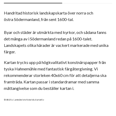
Handritad historisk landskapskarta över norra och
östra Södermanland, från sent 1600-tal.
Byar och städer är utmärkta med kyrkor, och sådana fanns
det många av i Södermanland redan på 1600-talet.
Landskapets olika härader är vackert markerade med unika
färger.
Kartan trycks upp på högkvalitativt konstnärspapper från
tyska Hahnemühle med fantastisk färgåtergivning. Vi
rekommenderar storleken 40x60 cm för att detaljerna ska
framträda. Kartan passar i standardramar med samma
måttangivelse som du beställer kartan i.
Bildkälla: Lantmäteriets historiska kartarkiv