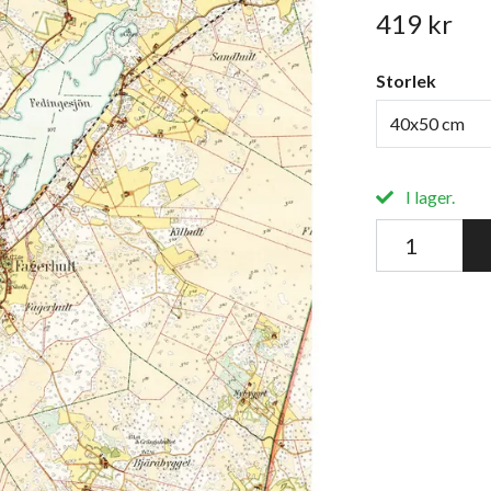
419 kr
Storlek
40x50 cm
I lager.