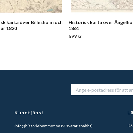
isk karta över Billesholm och
Historisk karta över Ängelho
 år 1820
1861
699 kr
Kundtjänst
L
info@historiehemmet.se
(vi svarar snabbt)
Köp