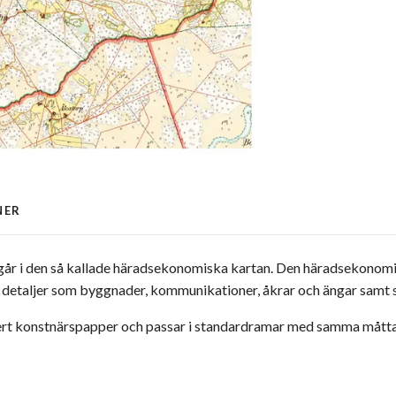
NER
går i den så kallade häradsekonomiska kartan. Den häradsekonomis
ns detaljer som byggnader, kommunikationer, åkrar och ängar samt 
kert konstnärspapper och passar i standardramar med samma mått