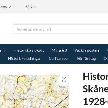
 moms
SEK
e
Historiska sjökort
Min gård
Vackra posters
s
Historiska tidningar
Carl Larsson
För företag
Om
Histo
Skåne
1928