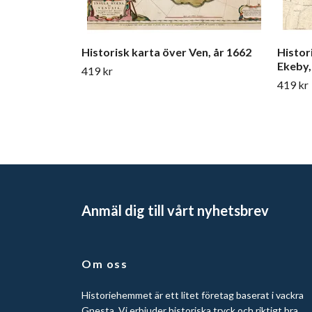
Historisk karta över Ven, år 1662
Histor
Ekeby,
419 kr
419 kr
Anmäl dig till vårt nyhetsbrev
Om oss
Historiehemmet är ett litet företag baserat i vackra
Gnesta. Vi erbjuder historiska tryck och riktigt bra