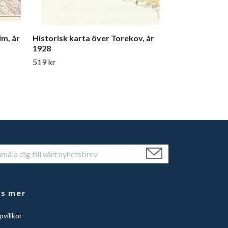
lm, år
Historisk karta över Torekov, år
1928
519 kr
äs mer
villkor