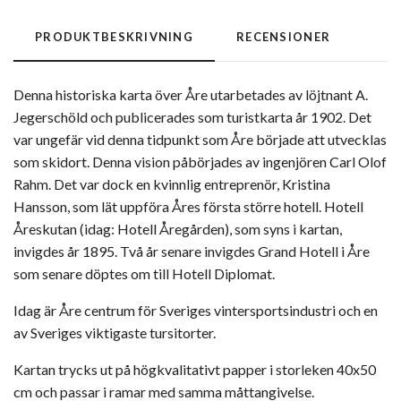
PRODUKTBESKRIVNING
RECENSIONER
Denna historiska karta över Åre utarbetades av löjtnant A.
Jegerschöld och publicerades som turistkarta år 1902. Det
var ungefär vid denna tidpunkt som Åre började att utvecklas
som skidort. Denna vision påbörjades av ingenjören Carl Olof
Rahm. Det var dock en kvinnlig entreprenör, Kristina
Hansson, som lät uppföra Åres första större hotell. Hotell
Åreskutan (idag: Hotell Åregården), som syns i kartan,
invigdes år 1895. Två år senare invigdes Grand Hotell i Åre
som senare döptes om till Hotell Diplomat.
Idag är Åre centrum för Sveriges vintersportsindustri och en
av Sveriges viktigaste tursitorter.
Kartan trycks ut på högkvalitativt papper i storleken 40x50
cm och passar i ramar med samma måttangivelse.